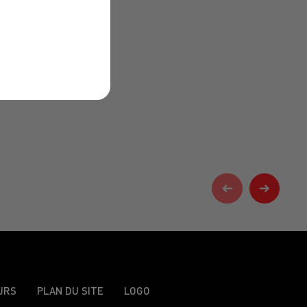
URS
PLAN DU SITE
LOGO