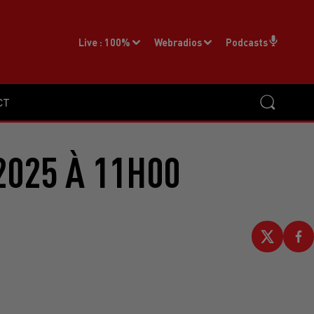
Live :
100%
Webradios
Podcasts
CT
2025 À 11H00