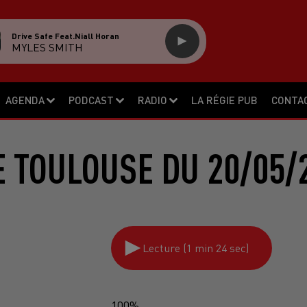
Drive Safe Feat.niall Horan
MYLES SMITH
AGENDA
PODCAST
RADIO
LA RÉGIE PUB
CONTA
 TOULOUSE DU 20/05/
Lecture (1 min 24 sec)
100%