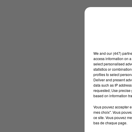
We and
our (447) partn
access information on a 
select personalised ad
statistics or combinatio
profiles to select person
Deliver and present adv
data such as IP address 
requested; Use precise g
based on information tra
Vous pouvez accepter en 
mes choix". Vous pouvez
ce site. Vous pouvez met
bas de chaque page.