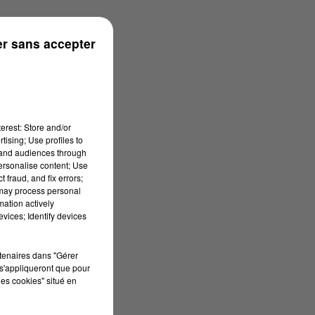
r sans accepter
erest: Store and/or
tising; Use profiles to
tand audiences through
personalise content; Use
 fraud, and fix errors;
 may process personal
mation actively
vices; Identify devices
rtenaires dans "Gérer
s'appliqueront que pour
les cookies" situé en