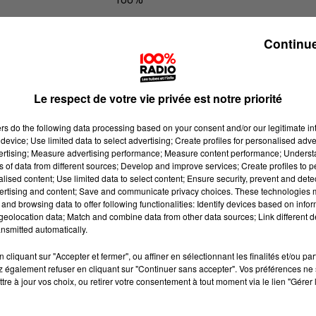
100% Radio l'agenda de Toulouse
Continue
Le respect de votre vie privée est notre priorité
ers
do the following data processing based on your consent and/or our legitimate int
device; Use limited data to select advertising; Create profiles for personalised adver
vertising; Measure advertising performance; Measure content performance; Unders
ns of data from different sources; Develop and improve services; Create profiles to 
alised content; Use limited data to select content; Ensure security, prevent and detect
ertising and content; Save and communicate privacy choices. These technologies
and browsing data to offer following functionalities: Identify devices based on infor
eolocation data; Match and combine data from other data sources; Link different de
nsmitted automatically.
cliquant sur "Accepter et fermer", ou affiner en sélectionnant les finalités et/ou pa
 également refuser en cliquant sur "Continuer sans accepter". Vos préférences ne 
tre à jour vos choix, ou retirer votre consentement à tout moment via le lien "Gérer 