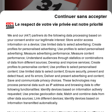
Continuer sans accepter
Le respect de votre vie privée est notre priorité
We and
our (447) partners
do the following data processing based on
your consent and/or our legitimate interest: Store and/or access
information on a device; Use limited data to select advertising; Create
profiles for personalised advertising; Use profiles to select personalised
advertising; Measure advertising performance; Measure content
performance; Understand audiences through statistics or combinations
of data from different sources; Develop and improve services; Create
profiles to personalise content; Use profiles to select personalised
content; Use limited data to select content; Ensure security, prevent and
Lecture (1 min 16 sec)
detect fraud, and fix errors; Deliver and present advertising and content;
Save and communicate privacy choices. These technologies may
process personal data such as IP address and browsing data to offer
following functionalities: Identify devices based on information actively
requested; Use precise geolocation data; Match and combine data from
100%
other data sources; Link different devices; Identify devices based on
information transmitted automatically.
100% Radio l'agenda de Toulouse