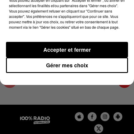
Vous pouvez accepter en cliquant sur "Accepter et fermer", ou affiner en
19 juillet 2023 - 1 min 16 sec
sélectionnant les finalités et/ou partenaires dans "Gérer mes choix".
Vous pouvez également refuser en cliquant sur "Continuer sans
L'AGENDA DE TOULOUSE DU 19/07/2023 À
accepter". Vos préférences ne s'appliqueront que pour ce site. Vous
07H48
pouvez mettre à jour vos choix, ou retirer votre consentement à tout
moment via le lien "Gérer les cookies" situé en bas de chaque page.
L'agenda de Toulouse
Accepter et fermer
Gérer mes choix