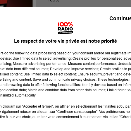
100% Radio l'agenda de Toulouse
Continue
Le respect de votre vie privée est notre priorité
ers
do the following data processing based on your consent and/or our legitimate int
device; Use limited data to select advertising; Create profiles for personalised adver
vertising; Measure advertising performance; Measure content performance; Unders
ns of data from different sources; Develop and improve services; Create profiles to 
alised content; Use limited data to select content; Ensure security, prevent and detect
ertising and content; Save and communicate privacy choices. These technologies
and browsing data to offer following functionalities: Identify devices based on infor
eolocation data; Match and combine data from other data sources; Link different de
nsmitted automatically.
cliquant sur "Accepter et fermer", ou affiner en sélectionnant les finalités et/ou pa
 également refuser en cliquant sur "Continuer sans accepter". Vos préférences ne 
tre à jour vos choix, ou retirer votre consentement à tout moment via le lien "Gérer 