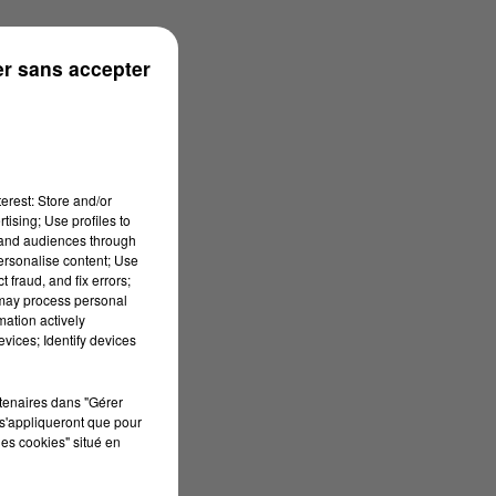
r sans accepter
erest: Store and/or
tising; Use profiles to
tand audiences through
personalise content; Use
 fraud, and fix errors;
 may process personal
mation actively
vices; Identify devices
rtenaires dans "Gérer
s'appliqueront que pour
les cookies" situé en