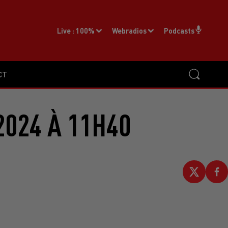
Live :
100%
Webradios
Podcasts
CT
2024 À 11H40