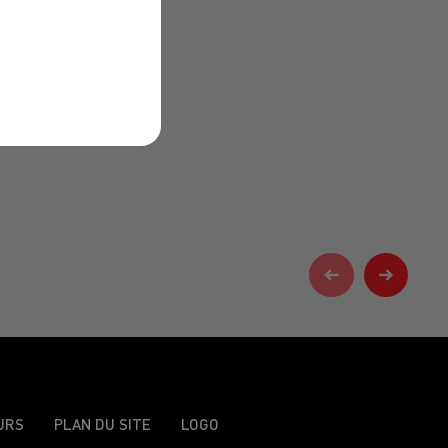
URS
PLAN DU SITE
LOGO