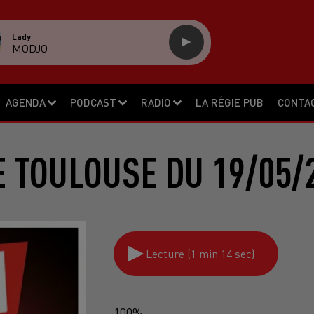
Lady
MODJO
AGENDA
PODCAST
RADIO
LA RÉGIE PUB
CONTA
 TOULOUSE DU 19/05/
Lecture (1 min 14 sec)
100%