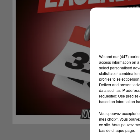
We and
our (447) partn
access information on a 
select personalised ad
statistics or combinatio
profiles to select person
Deliver and present adv
data such as IP address 
requested; Use precise g
based on information tra
Vous pouvez accepter en 
mes choix". Vous pouvez
ce site. Vous pouvez met
bas de chaque page.