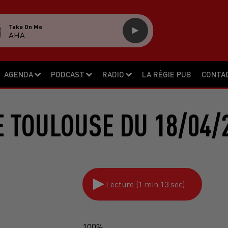
Take On Me
AHA
AGENDA
PODCAST
RADIO
LA RÉGIE PUB
CONTA
 TOULOUSE DU 18/04/
Lecture (1 min 13 sec)
100%