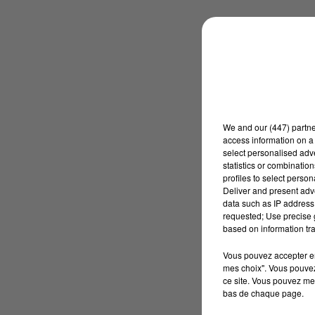
We and
our (447) partn
access information on a 
select personalised ad
statistics or combinatio
profiles to select person
Deliver and present adv
data such as IP address 
requested; Use precise g
based on information tra
Vous pouvez accepter en 
mes choix". Vous pouvez
ce site. Vous pouvez met
bas de chaque page.