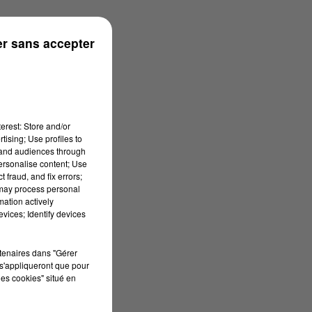
r sans accepter
erest: Store and/or
tising; Use profiles to
tand audiences through
personalise content; Use
 fraud, and fix errors;
 may process personal
mation actively
vices; Identify devices
rtenaires dans "Gérer
s'appliqueront que pour
les cookies" situé en