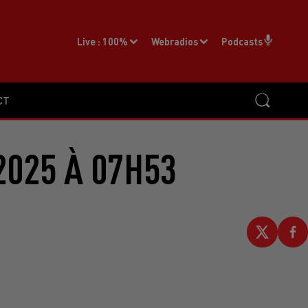
Live :
100%
Webradios
Podcasts
CT
2025 À 07H53