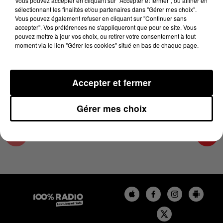
Vous pouvez accepter en cliquant sur "Accepter et fermer", ou affiner en
18 mars 2024 - 1 min 14 sec
sélectionnant les finalités et/ou partenaires dans "Gérer mes choix".
Vous pouvez également refuser en cliquant sur "Continuer sans
L'AGENDA DE TOULOUSE DU 18/03/2024 À
accepter". Vos préférences ne s'appliqueront que pour ce site. Vous
06H46
pouvez mettre à jour vos choix, ou retirer votre consentement à tout
moment via le lien "Gérer les cookies" situé en bas de chaque page.
L'agenda de Toulouse
Accepter et fermer
Gérer mes choix