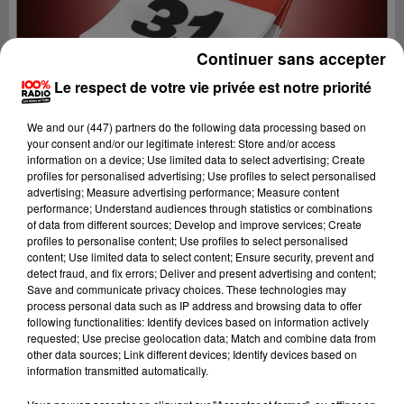
Continuer sans accepter
Le respect de votre vie privée est notre priorité
We and
our (447) partners
do the following data processing based on
your consent and/or our legitimate interest: Store and/or access
information on a device; Use limited data to select advertising; Create
profiles for personalised advertising; Use profiles to select personalised
advertising; Measure advertising performance; Measure content
performance; Understand audiences through statistics or combinations
of data from different sources; Develop and improve services; Create
profiles to personalise content; Use profiles to select personalised
content; Use limited data to select content; Ensure security, prevent and
Lecture (1 min 14 sec)
detect fraud, and fix errors; Deliver and present advertising and content;
Save and communicate privacy choices. These technologies may
process personal data such as IP address and browsing data to offer
following functionalities: Identify devices based on information actively
requested; Use precise geolocation data; Match and combine data from
100%
other data sources; Link different devices; Identify devices based on
information transmitted automatically.
100% Radio l'agenda de Toulouse