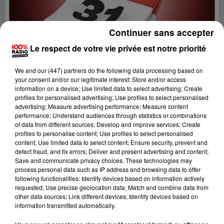
Continuer sans accepter
Le respect de votre vie privée est notre priorité
We and
our (447) partners
do the following data processing based on
your consent and/or our legitimate interest: Store and/or access
information on a device; Use limited data to select advertising; Create
profiles for personalised advertising; Use profiles to select personalised
advertising; Measure advertising performance; Measure content
performance; Understand audiences through statistics or combinations
of data from different sources; Develop and improve services; Create
profiles to personalise content; Use profiles to select personalised
content; Use limited data to select content; Ensure security, prevent and
Lecture (1 min 14 sec)
detect fraud, and fix errors; Deliver and present advertising and content;
Save and communicate privacy choices. These technologies may
process personal data such as IP address and browsing data to offer
following functionalities: Identify devices based on information actively
requested; Use precise geolocation data; Match and combine data from
100%
other data sources; Link different devices; Identify devices based on
information transmitted automatically.
100% Radio l'agenda de Toulouse