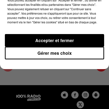
Vous pouvez accepter en cliquant sur "Accepter et fermer", ou affiner en
17 novembre 2024 - 1 min 14 sec
sélectionnant les finalités et/ou partenaires dans "Gérer mes choix".
Vous pouvez également refuser en cliquant sur "Continuer sans
L'AGENDA DE TOULOUSE DU 17/11/2024 À
accepter". Vos préférences ne s'appliqueront que pour ce site. Vous
06H41
pouvez mettre à jour vos choix, ou retirer votre consentement à tout
moment via le lien "Gérer les cookies" situé en bas de chaque page.
L'agenda de Toulouse
Accepter et fermer
Gérer mes choix