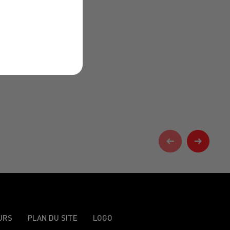
URS
PLAN DU SITE
LOGO