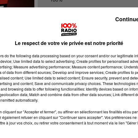
100% Radio l'agenda de Toulouse
Continue
Le respect de votre vie privée est notre priorité
ers
do the following data processing based on your consent and/or our legitimate int
device; Use limited data to select advertising; Create profiles for personalised adver
vertising; Measure advertising performance; Measure content performance; Unders
ns of data from different sources; Develop and improve services; Create profiles to 
alised content; Use limited data to select content; Ensure security, prevent and detect
ertising and content; Save and communicate privacy choices. These technologies
and browsing data to offer following functionalities: Identify devices based on infor
eolocation data; Match and combine data from other data sources; Link different de
nsmitted automatically.
cliquant sur "Accepter et fermer", ou affiner en sélectionnant les finalités et/ou pa
 également refuser en cliquant sur "Continuer sans accepter". Vos préférences ne 
tre à jour vos choix, ou retirer votre consentement à tout moment via le lien "Gérer 