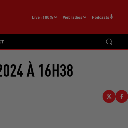
Live :
100%
Webradios
Podcasts
CT
2024 À 16H38