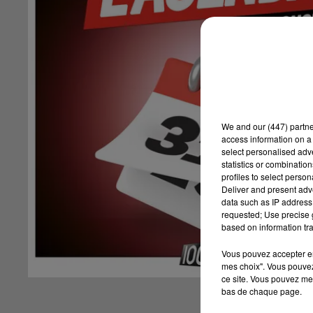
We and
our (447) partn
access information on a 
select personalised ad
statistics or combinatio
profiles to select person
Deliver and present adv
data such as IP address 
requested; Use precise g
based on information tra
Vous pouvez accepter en 
mes choix". Vous pouvez
ce site. Vous pouvez met
bas de chaque page.