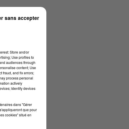
r sans accepter
erest: Store and/or
tising; Use profiles to
tand audiences through
personalise content; Use
 fraud, and fix errors;
 may process personal
mation actively
vices; Identify devices
rtenaires dans "Gérer
s'appliqueront que pour
les cookies" situé en