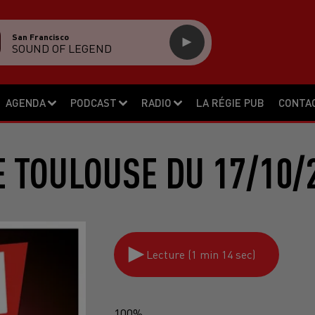
San Francisco
SOUND OF LEGEND
AGENDA
PODCAST
RADIO
LA RÉGIE PUB
CONTA
 TOULOUSE DU 17/10/
Lecture (1 min 14 sec)
100%