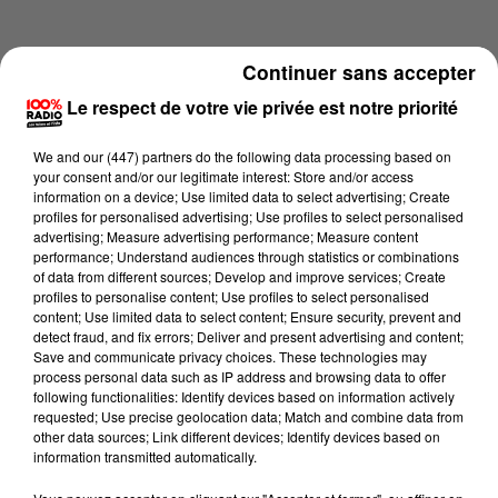
Continuer sans accepter
Le respect de votre vie privée est notre priorité
We and
our (447) partners
do the following data processing based on
your consent and/or our legitimate interest: Store and/or access
information on a device; Use limited data to select advertising; Create
profiles for personalised advertising; Use profiles to select personalised
advertising; Measure advertising performance; Measure content
performance; Understand audiences through statistics or combinations
of data from different sources; Develop and improve services; Create
profiles to personalise content; Use profiles to select personalised
content; Use limited data to select content; Ensure security, prevent and
Lecture (1 min 24 sec)
detect fraud, and fix errors; Deliver and present advertising and content;
Save and communicate privacy choices. These technologies may
process personal data such as IP address and browsing data to offer
following functionalities: Identify devices based on information actively
requested; Use precise geolocation data; Match and combine data from
100%
other data sources; Link different devices; Identify devices based on
information transmitted automatically.
100% Radio l'agenda de Toulouse