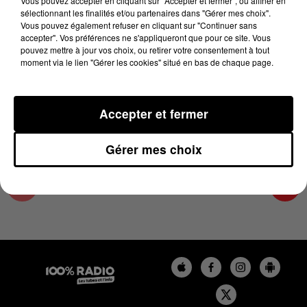
Vous pouvez accepter en cliquant sur "Accepter et fermer", ou affiner en
17 juin 2025 - 1 min 24 sec
sélectionnant les finalités et/ou partenaires dans "Gérer mes choix".
Vous pouvez également refuser en cliquant sur "Continuer sans
L'AGENDA DE TOULOUSE DU 17/06/2025 À
accepter". Vos préférences ne s'appliqueront que pour ce site. Vous
11H00
pouvez mettre à jour vos choix, ou retirer votre consentement à tout
moment via le lien "Gérer les cookies" situé en bas de chaque page.
L'agenda de Toulouse
Accepter et fermer
Gérer mes choix