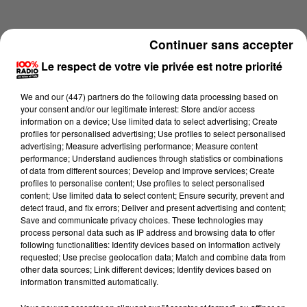
Continuer sans accepter
Le respect de votre vie privée est notre priorité
We and
our (447) partners
do the following data processing based on
your consent and/or our legitimate interest: Store and/or access
information on a device; Use limited data to select advertising; Create
profiles for personalised advertising; Use profiles to select personalised
advertising; Measure advertising performance; Measure content
performance; Understand audiences through statistics or combinations
of data from different sources; Develop and improve services; Create
profiles to personalise content; Use profiles to select personalised
content; Use limited data to select content; Ensure security, prevent and
Lecture (1 min 15 sec)
detect fraud, and fix errors; Deliver and present advertising and content;
Save and communicate privacy choices. These technologies may
process personal data such as IP address and browsing data to offer
following functionalities: Identify devices based on information actively
requested; Use precise geolocation data; Match and combine data from
100%
other data sources; Link different devices; Identify devices based on
information transmitted automatically.
100% Radio l'agenda de Toulouse