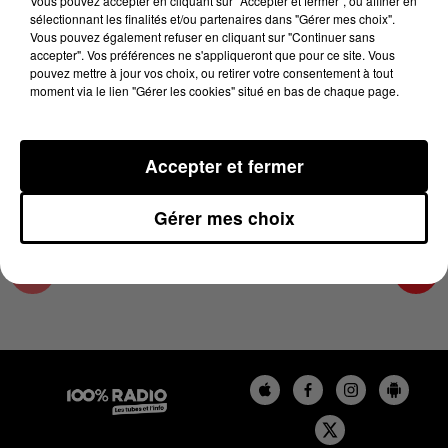
Vous pouvez accepter en cliquant sur "Accepter et fermer", ou affiner en
16 mai 2025 - 1 min 15 sec
sélectionnant les finalités et/ou partenaires dans "Gérer mes choix".
Vous pouvez également refuser en cliquant sur "Continuer sans
L'AGENDA DE TOULOUSE DU 16/05/2025 À
accepter". Vos préférences ne s'appliqueront que pour ce site. Vous
16H37
pouvez mettre à jour vos choix, ou retirer votre consentement à tout
moment via le lien "Gérer les cookies" situé en bas de chaque page.
L'agenda de Toulouse
Accepter et fermer
Gérer mes choix