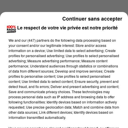
Continuer sans accepter
Le respect de votre vie privée est notre priorité
We and
our (447) partners
do the following data processing based on
your consent and/or our legitimate interest: Store and/or access
information on a device; Use limited data to select advertising; Create
profiles for personalised advertising; Use profiles to select personalised
advertising; Measure advertising performance; Measure content
performance; Understand audiences through statistics or combinations
of data from different sources; Develop and improve services; Create
profiles to personalise content; Use profiles to select personalised
content; Use limited data to select content; Ensure security, prevent and
Lecture (1 min 15 sec)
detect fraud, and fix errors; Deliver and present advertising and content;
Save and communicate privacy choices. These technologies may
process personal data such as IP address and browsing data to offer
following functionalities: Identify devices based on information actively
requested; Use precise geolocation data; Match and combine data from
100%
other data sources; Link different devices; Identify devices based on
information transmitted automatically.
100% Radio l'agenda de Toulouse