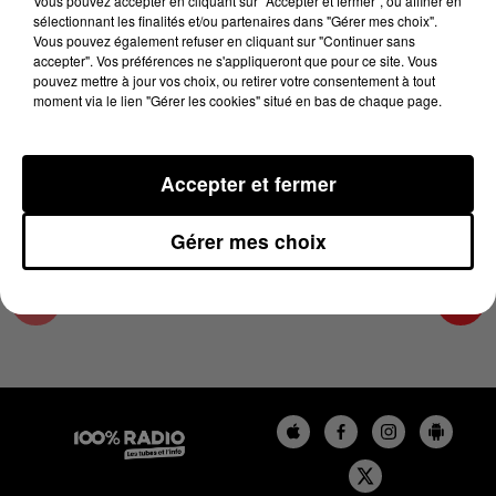
Vous pouvez accepter en cliquant sur "Accepter et fermer", ou affiner en
15 mai 2025 - 1 min 15 sec
sélectionnant les finalités et/ou partenaires dans "Gérer mes choix".
Vous pouvez également refuser en cliquant sur "Continuer sans
L'AGENDA DE TOULOUSE DU 15/05/2025 À
accepter". Vos préférences ne s'appliqueront que pour ce site. Vous
07H54
pouvez mettre à jour vos choix, ou retirer votre consentement à tout
moment via le lien "Gérer les cookies" situé en bas de chaque page.
L'agenda de Toulouse
Accepter et fermer
Gérer mes choix