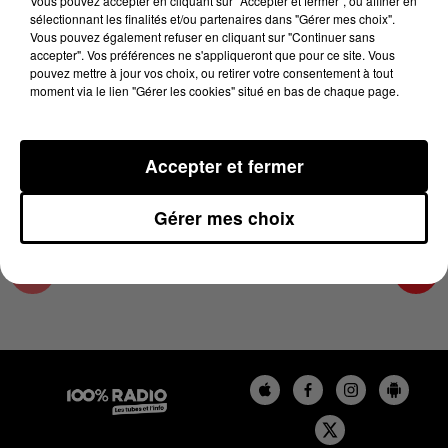
Vous pouvez accepter en cliquant sur "Accepter et fermer", ou affiner en
14 juillet 2023 - 1 min 9 sec
sélectionnant les finalités et/ou partenaires dans "Gérer mes choix".
Vous pouvez également refuser en cliquant sur "Continuer sans
L'AGENDA DE TOULOUSE DU 14/07/2023 À
accepter". Vos préférences ne s'appliqueront que pour ce site. Vous
10H35
pouvez mettre à jour vos choix, ou retirer votre consentement à tout
moment via le lien "Gérer les cookies" situé en bas de chaque page.
L'agenda de Toulouse
Accepter et fermer
Gérer mes choix