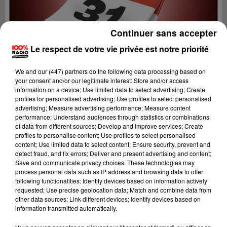
Continuer sans accepter
Le respect de votre vie privée est notre priorité
We and
our (447) partners
do the following data processing based on
your consent and/or our legitimate interest: Store and/or access
information on a device; Use limited data to select advertising; Create
profiles for personalised advertising; Use profiles to select personalised
advertising; Measure advertising performance; Measure content
performance; Understand audiences through statistics or combinations
of data from different sources; Develop and improve services; Create
profiles to personalise content; Use profiles to select personalised
content; Use limited data to select content; Ensure security, prevent and
Lecture (1 min 9 sec)
detect fraud, and fix errors; Deliver and present advertising and content;
Save and communicate privacy choices. These technologies may
process personal data such as IP address and browsing data to offer
following functionalities: Identify devices based on information actively
requested; Use precise geolocation data; Match and combine data from
100%
other data sources; Link different devices; Identify devices based on
information transmitted automatically.
100% Radio l'agenda de Toulouse