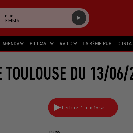
Pitié
EMMA
AGENDA
PODCAST
RADIO
LA RÉGIE PUB
CONTA
 TOULOUSE DU 13/06/
Lecture (1 min 16 sec)
100%