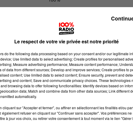
100% Radio l'agenda de Toulouse
Continue
Le respect de votre vie privée est notre priorité
ers
do the following data processing based on your consent and/or our legitimate int
device; Use limited data to select advertising; Create profiles for personalised adver
vertising; Measure advertising performance; Measure content performance; Unders
ns of data from different sources; Develop and improve services; Create profiles to 
alised content; Use limited data to select content; Ensure security, prevent and detect
ertising and content; Save and communicate privacy choices. These technologies
and browsing data to offer following functionalities: Identify devices based on infor
eolocation data; Match and combine data from other data sources; Link different de
nsmitted automatically.
cliquant sur "Accepter et fermer", ou affiner en sélectionnant les finalités et/ou pa
 également refuser en cliquant sur "Continuer sans accepter". Vos préférences ne 
tre à jour vos choix, ou retirer votre consentement à tout moment via le lien "Gérer 