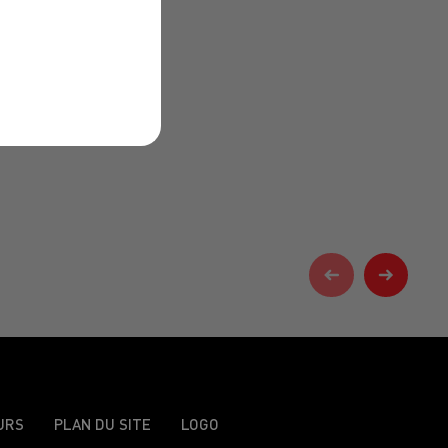
URS
PLAN DU SITE
LOGO