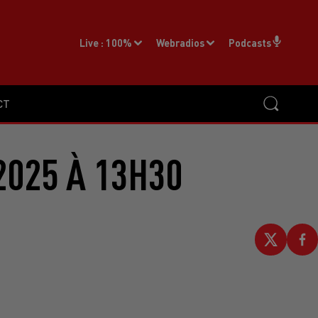
Live :
100%
Webradios
Podcasts
CT
2025 À 13H30