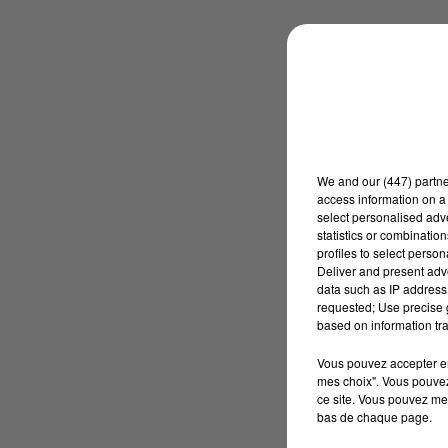
We and
our (447) partn
access information on a 
select personalised ad
statistics or combinatio
profiles to select person
Deliver and present adv
data such as IP address 
requested; Use precise g
based on information tra
Vous pouvez accepter en 
mes choix". Vous pouvez
ce site. Vous pouvez met
bas de chaque page.