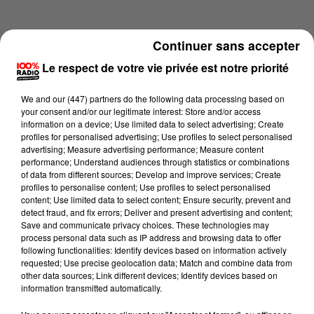
Continuer sans accepter
Le respect de votre vie privée est notre priorité
We and
our (447) partners
do the following data processing based on
your consent and/or our legitimate interest: Store and/or access
information on a device; Use limited data to select advertising; Create
profiles for personalised advertising; Use profiles to select personalised
advertising; Measure advertising performance; Measure content
performance; Understand audiences through statistics or combinations
of data from different sources; Develop and improve services; Create
profiles to personalise content; Use profiles to select personalised
content; Use limited data to select content; Ensure security, prevent and
Lecture (1 min 24 sec)
detect fraud, and fix errors; Deliver and present advertising and content;
Save and communicate privacy choices. These technologies may
process personal data such as IP address and browsing data to offer
following functionalities: Identify devices based on information actively
requested; Use precise geolocation data; Match and combine data from
100%
other data sources; Link different devices; Identify devices based on
information transmitted automatically.
100% Radio l'agenda de Toulouse