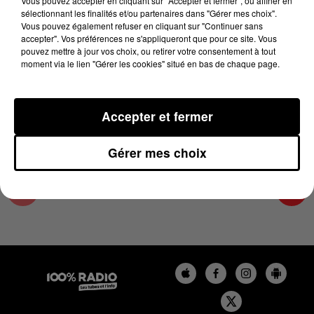
Vous pouvez accepter en cliquant sur "Accepter et fermer", ou affiner en
13 juin 2025 - 1 min 24 sec
sélectionnant les finalités et/ou partenaires dans "Gérer mes choix".
Vous pouvez également refuser en cliquant sur "Continuer sans
L'AGENDA DE TOULOUSE DU 13/06/2025 À
accepter". Vos préférences ne s'appliqueront que pour ce site. Vous
09H59
pouvez mettre à jour vos choix, ou retirer votre consentement à tout
moment via le lien "Gérer les cookies" situé en bas de chaque page.
L'agenda de Toulouse
Accepter et fermer
Gérer mes choix