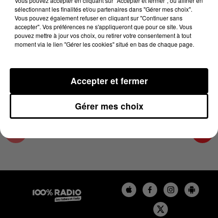
Vous pouvez accepter en cliquant sur "Accepter et fermer", ou affiner en
13 février 2024 - 1 min 14 sec
sélectionnant les finalités et/ou partenaires dans "Gérer mes choix".
Vous pouvez également refuser en cliquant sur "Continuer sans
L'AGENDA DE TOULOUSE DU 13/02/2024 À
accepter". Vos préférences ne s'appliqueront que pour ce site. Vous
07H50
pouvez mettre à jour vos choix, ou retirer votre consentement à tout
moment via le lien "Gérer les cookies" situé en bas de chaque page.
L'agenda de Toulouse
Accepter et fermer
Gérer mes choix