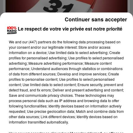
Continuer sans accepter
Le respect de votre vie privée est notre priorité
We and
our (447) partners
do the following data processing based on
your consent and/or our legitimate interest: Store and/or access
information on a device; Use limited data to select advertising; Create
profiles for personalised advertising; Use profiles to select personalised
advertising; Measure advertising performance; Measure content
performance; Understand audiences through statistics or combinations
of data from different sources; Develop and improve services; Create
profiles to personalise content; Use profiles to select personalised
content; Use limited data to select content; Ensure security, prevent and
Lecture (1 min 14 sec)
detect fraud, and fix errors; Deliver and present advertising and content;
Save and communicate privacy choices. These technologies may
process personal data such as IP address and browsing data to offer
following functionalities: Identify devices based on information actively
requested; Use precise geolocation data; Match and combine data from
100%
other data sources; Link different devices; Identify devices based on
information transmitted automatically.
100% Radio l'agenda de Toulouse