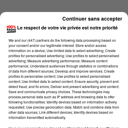
Continuer sans accepter
Le respect de votre vie privée est notre priorité
We and
our (447) partners
do the following data processing based on
your consent and/or our legitimate interest: Store and/or access
information on a device; Use limited data to select advertising; Create
profiles for personalised advertising; Use profiles to select personalised
advertising; Measure advertising performance; Measure content
performance; Understand audiences through statistics or combinations
of data from different sources; Develop and improve services; Create
profiles to personalise content; Use profiles to select personalised
content; Use limited data to select content; Ensure security, prevent and
Lecture (1 min 13 sec)
detect fraud, and fix errors; Deliver and present advertising and content;
Save and communicate privacy choices. These technologies may
process personal data such as IP address and browsing data to offer
following functionalities: Identify devices based on information actively
requested; Use precise geolocation data; Match and combine data from
100%
other data sources; Link different devices; Identify devices based on
information transmitted automatically.
100% Radio l'agenda de Toulouse