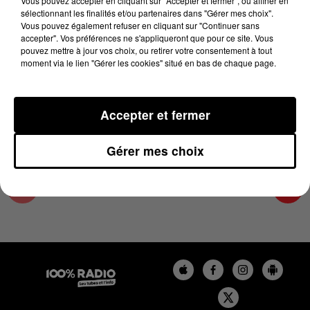
Vous pouvez accepter en cliquant sur "Accepter et fermer", ou affiner en
12 décembre 2024 - 1 min 14 sec
sélectionnant les finalités et/ou partenaires dans "Gérer mes choix".
Vous pouvez également refuser en cliquant sur "Continuer sans
L'AGENDA DE TOULOUSE DU 12/12/2024 À
accepter". Vos préférences ne s'appliqueront que pour ce site. Vous
16H37
pouvez mettre à jour vos choix, ou retirer votre consentement à tout
moment via le lien "Gérer les cookies" situé en bas de chaque page.
L'agenda de Toulouse
Accepter et fermer
Gérer mes choix