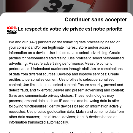
Continuer sans accepter
Le respect de votre vie privée est notre priorité
We and
our (447) partners
do the following data processing based on
your consent and/or our legitimate interest: Store and/or access
information on a device; Use limited data to select advertising; Create
profiles for personalised advertising; Use profiles to select personalised
advertising; Measure advertising performance; Measure content
performance; Understand audiences through statistics or combinations
of data from different sources; Develop and improve services; Create
profiles to personalise content; Use profiles to select personalised
content; Use limited data to select content; Ensure security, prevent and
Lecture (1 min 14 sec)
detect fraud, and fix errors; Deliver and present advertising and content;
Save and communicate privacy choices. These technologies may
process personal data such as IP address and browsing data to offer
following functionalities: Identify devices based on information actively
requested; Use precise geolocation data; Match and combine data from
100%
other data sources; Link different devices; Identify devices based on
information transmitted automatically.
100% Radio l'agenda de Toulouse