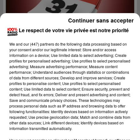
Continuer sans accepter
Le respect de votre vie privée est notre priorité
We and
our (447) partners
do the following data processing based on
your consent and/or our legitimate interest: Store and/or access
information on a device; Use limited data to select advertising; Create
profiles for personalised advertising; Use profiles to select personalised
advertising; Measure advertising performance; Measure content
performance; Understand audiences through statistics or combinations
of data from different sources; Develop and improve services; Create
profiles to personalise content; Use profiles to select personalised
content; Use limited data to select content; Ensure security, prevent and
Lecture (1 min 9 sec)
detect fraud, and fix errors; Deliver and present advertising and content;
Save and communicate privacy choices. These technologies may
process personal data such as IP address and browsing data to offer
following functionalities: Identify devices based on information actively
requested; Use precise geolocation data; Match and combine data from
100%
other data sources; Link different devices; Identify devices based on
information transmitted automatically.
100% Radio l'agenda de Toulouse