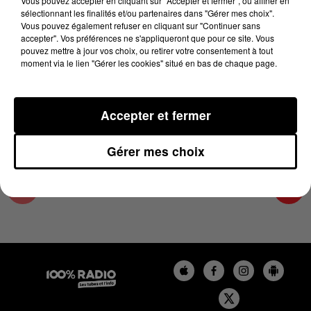
Vous pouvez accepter en cliquant sur "Accepter et fermer", ou affiner en
11 août 2024 - 1 min 9 sec
sélectionnant les finalités et/ou partenaires dans "Gérer mes choix".
Vous pouvez également refuser en cliquant sur "Continuer sans
L'AGENDA DE TOULOUSE DU 11/08/2024 À
accepter". Vos préférences ne s'appliqueront que pour ce site. Vous
07H45
pouvez mettre à jour vos choix, ou retirer votre consentement à tout
moment via le lien "Gérer les cookies" situé en bas de chaque page.
L'agenda de Toulouse
Accepter et fermer
Gérer mes choix