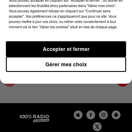
Vous pouvez accepter en cliquant sur "Accepter et fermer", ou affiner en
11 juin 2023 - 1 min 14 sec
sélectionnant les finalités et/ou partenaires dans "Gérer mes choix".
Vous pouvez également refuser en cliquant sur "Continuer sans
L'AGENDA DE TOULOUSE DU 11/06/2023 À
accepter". Vos préférences ne s'appliqueront que pour ce site. Vous
07H42
pouvez mettre à jour vos choix, ou retirer votre consentement à tout
moment via le lien "Gérer les cookies" situé en bas de chaque page.
L'agenda de Toulouse
Accepter et fermer
Gérer mes choix