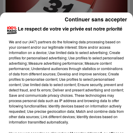
Continuer sans accepter
Le respect de votre vie privée est notre priorité
We and
our (447) partners
do the following data processing based on
your consent and/or our legitimate interest: Store and/or access
information on a device; Use limited data to select advertising; Create
profiles for personalised advertising; Use profiles to select personalised
advertising; Measure advertising performance; Measure content
performance; Understand audiences through statistics or combinations
of data from different sources; Develop and improve services; Create
profiles to personalise content; Use profiles to select personalised
content; Use limited data to select content; Ensure security, prevent and
Lecture (1 min 14 sec)
detect fraud, and fix errors; Deliver and present advertising and content;
Save and communicate privacy choices. These technologies may
process personal data such as IP address and browsing data to offer
following functionalities: Identify devices based on information actively
requested; Use precise geolocation data; Match and combine data from
100%
other data sources; Link different devices; Identify devices based on
information transmitted automatically.
L'agenda de Toulouse