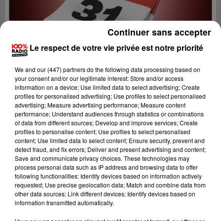
Continuer sans accepter
Le respect de votre vie privée est notre priorité
We and
our (447) partners
do the following data processing based on
your consent and/or our legitimate interest: Store and/or access
information on a device; Use limited data to select advertising; Create
profiles for personalised advertising; Use profiles to select personalised
advertising; Measure advertising performance; Measure content
performance; Understand audiences through statistics or combinations
of data from different sources; Develop and improve services; Create
profiles to personalise content; Use profiles to select personalised
content; Use limited data to select content; Ensure security, prevent and
Lecture (1 min 14 sec)
detect fraud, and fix errors; Deliver and present advertising and content;
Save and communicate privacy choices. These technologies may
process personal data such as IP address and browsing data to offer
following functionalities: Identify devices based on information actively
requested; Use precise geolocation data; Match and combine data from
100%
other data sources; Link different devices; Identify devices based on
information transmitted automatically.
100% Radio l'agenda de Toulouse