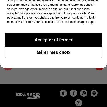
Vous pouvez accepter en cliquant sur "Accepter et fermer", ou affiner en
11 avril 2024 - 1 min 14 sec
sélectionnant les finalités et/ou partenaires dans "Gérer mes choix".
Vous pouvez également refuser en cliquant sur "Continuer sans
L'AGENDA DE TOULOUSE DU 11/04/2024 À
accepter". Vos préférences ne s'appliqueront que pour ce site. Vous
10H41
pouvez mettre à jour vos choix, ou retirer votre consentement à tout
moment via le lien "Gérer les cookies" situé en bas de chaque page.
L'agenda de Toulouse
Accepter et fermer
Gérer mes choix