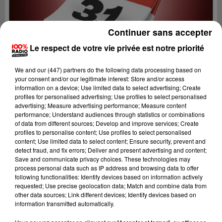
Continuer sans accepter
Le respect de votre vie privée est notre priorité
We and
our (447) partners
do the following data processing based on
your consent and/or our legitimate interest: Store and/or access
information on a device; Use limited data to select advertising; Create
profiles for personalised advertising; Use profiles to select personalised
advertising; Measure advertising performance; Measure content
performance; Understand audiences through statistics or combinations
of data from different sources; Develop and improve services; Create
profiles to personalise content; Use profiles to select personalised
content; Use limited data to select content; Ensure security, prevent and
Lecture (4 min 14 sec)
detect fraud, and fix errors; Deliver and present advertising and content;
Save and communicate privacy choices. These technologies may
process personal data such as IP address and browsing data to offer
following functionalities: Identify devices based on information actively
requested; Use precise geolocation data; Match and combine data from
100%
other data sources; Link different devices; Identify devices based on
information transmitted automatically.
100% Radio l'agenda de Toulouse