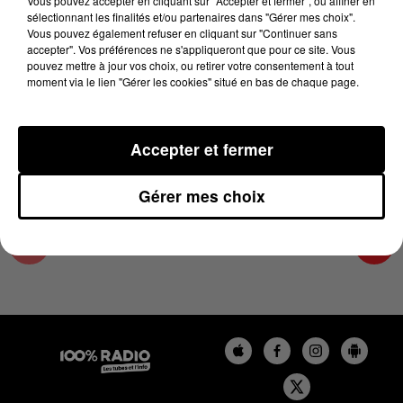
Vous pouvez accepter en cliquant sur "Accepter et fermer", ou affiner en
10 septembre 2024 - 4 min 14 sec
sélectionnant les finalités et/ou partenaires dans "Gérer mes choix".
Vous pouvez également refuser en cliquant sur "Continuer sans
L'AGENDA DE TOULOUSE DU 10/09/2024 À
accepter". Vos préférences ne s'appliqueront que pour ce site. Vous
10H40
pouvez mettre à jour vos choix, ou retirer votre consentement à tout
moment via le lien "Gérer les cookies" situé en bas de chaque page.
L'agenda de Toulouse
Accepter et fermer
Gérer mes choix