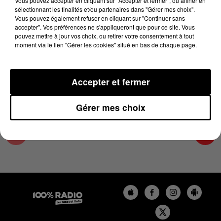
Vous pouvez accepter en cliquant sur "Accepter et fermer", ou affiner en
8 août 2024 - 1 min 9 sec
sélectionnant les finalités et/ou partenaires dans "Gérer mes choix".
Vous pouvez également refuser en cliquant sur "Continuer sans
L'AGENDA DE TOULOUSE DU 08/08/2024 À
accepter". Vos préférences ne s'appliqueront que pour ce site. Vous
06H46
pouvez mettre à jour vos choix, ou retirer votre consentement à tout
moment via le lien "Gérer les cookies" situé en bas de chaque page.
L'agenda de Toulouse
Accepter et fermer
Gérer mes choix