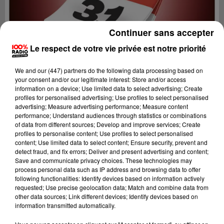
Continuer sans accepter
Le respect de votre vie privée est notre priorité
We and
our (447) partners
do the following data processing based on
your consent and/or our legitimate interest: Store and/or access
information on a device; Use limited data to select advertising; Create
profiles for personalised advertising; Use profiles to select personalised
advertising; Measure advertising performance; Measure content
performance; Understand audiences through statistics or combinations
of data from different sources; Develop and improve services; Create
profiles to personalise content; Use profiles to select personalised
content; Use limited data to select content; Ensure security, prevent and
Lecture (1 min 9 sec)
detect fraud, and fix errors; Deliver and present advertising and content;
Save and communicate privacy choices. These technologies may
process personal data such as IP address and browsing data to offer
following functionalities: Identify devices based on information actively
requested; Use precise geolocation data; Match and combine data from
100%
other data sources; Link different devices; Identify devices based on
information transmitted automatically.
100% Radio l'agenda de Toulouse