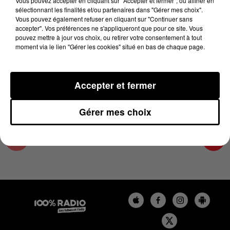
Vous pouvez accepter en cliquant sur "Accepter et fermer", ou affiner en
6 mai 2024 - 1 min 14 sec
sélectionnant les finalités et/ou partenaires dans "Gérer mes choix".
Vous pouvez également refuser en cliquant sur "Continuer sans
L'AGENDA DE TOULOUSE DU 06/05/2024 À
accepter". Vos préférences ne s'appliqueront que pour ce site. Vous
16H35
pouvez mettre à jour vos choix, ou retirer votre consentement à tout
moment via le lien "Gérer les cookies" situé en bas de chaque page.
L'agenda de Toulouse
Accepter et fermer
Gérer mes choix