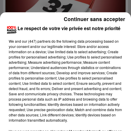
Continuer sans accepter
Le respect de votre vie privée est notre priorité
We and
our (447) partners
do the following data processing based on
your consent and/or our legitimate interest: Store and/or access
information on a device; Use limited data to select advertising; Create
profiles for personalised advertising; Use profiles to select personalised
advertising; Measure advertising performance; Measure content
performance; Understand audiences through statistics or combinations
of data from different sources; Develop and improve services; Create
profiles to personalise content; Use profiles to select personalised
content; Use limited data to select content; Ensure security, prevent and
Lecture (1 min 14 sec)
detect fraud, and fix errors; Deliver and present advertising and content;
Save and communicate privacy choices. These technologies may
process personal data such as IP address and browsing data to offer
following functionalities: Identify devices based on information actively
requested; Use precise geolocation data; Match and combine data from
100%
other data sources; Link different devices; Identify devices based on
information transmitted automatically.
100% Radio l'agenda de Toulouse