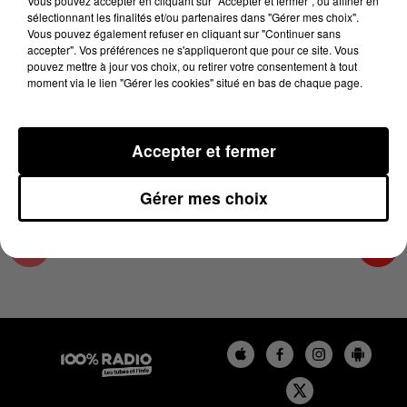
Vous pouvez accepter en cliquant sur "Accepter et fermer", ou affiner en
5 mai 2025 - 1 min 16 sec
sélectionnant les finalités et/ou partenaires dans "Gérer mes choix".
Vous pouvez également refuser en cliquant sur "Continuer sans
L'AGENDA DE TOULOUSE DU 05/05/2025 À
accepter". Vos préférences ne s'appliqueront que pour ce site. Vous
06H48
pouvez mettre à jour vos choix, ou retirer votre consentement à tout
moment via le lien "Gérer les cookies" situé en bas de chaque page.
L'agenda de Toulouse
Accepter et fermer
Gérer mes choix