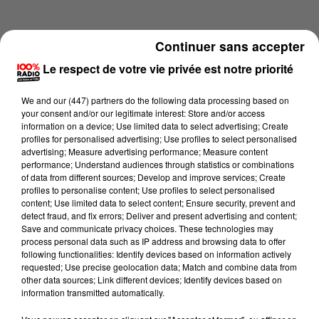
Continuer sans accepter
Le respect de votre vie privée est notre priorité
We and
our (447) partners
do the following data processing based on
your consent and/or our legitimate interest: Store and/or access
information on a device; Use limited data to select advertising; Create
profiles for personalised advertising; Use profiles to select personalised
advertising; Measure advertising performance; Measure content
performance; Understand audiences through statistics or combinations
of data from different sources; Develop and improve services; Create
profiles to personalise content; Use profiles to select personalised
content; Use limited data to select content; Ensure security, prevent and
Lecture (1 min 16 sec)
detect fraud, and fix errors; Deliver and present advertising and content;
Save and communicate privacy choices. These technologies may
process personal data such as IP address and browsing data to offer
following functionalities: Identify devices based on information actively
requested; Use precise geolocation data; Match and combine data from
100%
other data sources; Link different devices; Identify devices based on
information transmitted automatically.
100% Radio l'agenda de Toulouse