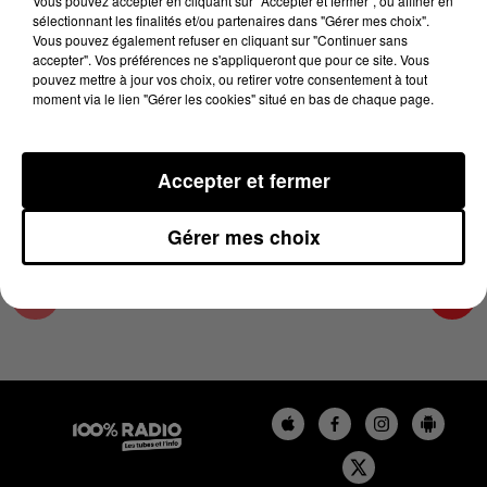
Vous pouvez accepter en cliquant sur "Accepter et fermer", ou affiner en
5 avril 2025 - 1 min 14 sec
sélectionnant les finalités et/ou partenaires dans "Gérer mes choix".
Vous pouvez également refuser en cliquant sur "Continuer sans
L'AGENDA DE TOULOUSE DU 05/04/2025 À
accepter". Vos préférences ne s'appliqueront que pour ce site. Vous
06H40
pouvez mettre à jour vos choix, ou retirer votre consentement à tout
moment via le lien "Gérer les cookies" situé en bas de chaque page.
L'agenda de Toulouse
Accepter et fermer
Gérer mes choix