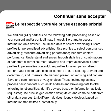
Continuer sans accepter
Le respect de votre vie privée est notre priorité
We and
our (447) partners
do the following data processing based on
your consent and/or our legitimate interest: Store and/or access
information on a device; Use limited data to select advertising; Create
profiles for personalised advertising; Use profiles to select personalised
advertising; Measure advertising performance; Measure content
performance; Understand audiences through statistics or combinations
of data from different sources; Develop and improve services; Create
profiles to personalise content; Use profiles to select personalised
content; Use limited data to select content; Ensure security, prevent and
Lecture (1 min 14 sec)
detect fraud, and fix errors; Deliver and present advertising and content;
Save and communicate privacy choices. These technologies may
process personal data such as IP address and browsing data to offer
following functionalities: Identify devices based on information actively
requested; Use precise geolocation data; Match and combine data from
100%
other data sources; Link different devices; Identify devices based on
information transmitted automatically.
100% Radio l'agenda de Toulouse