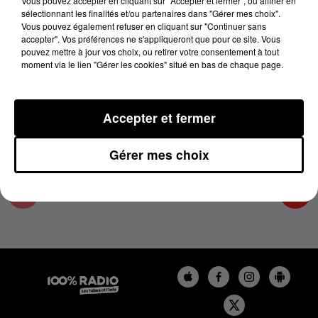
Vous pouvez accepter en cliquant sur "Accepter et fermer", ou affiner en
5 mars 2025 - 1 min 14 sec
sélectionnant les finalités et/ou partenaires dans "Gérer mes choix".
Vous pouvez également refuser en cliquant sur "Continuer sans
L'AGENDA DE TOULOUSE DU 05/03/2025 À
accepter". Vos préférences ne s'appliqueront que pour ce site. Vous
13H35
pouvez mettre à jour vos choix, ou retirer votre consentement à tout
moment via le lien "Gérer les cookies" situé en bas de chaque page.
L'agenda de Toulouse
Accepter et fermer
Gérer mes choix