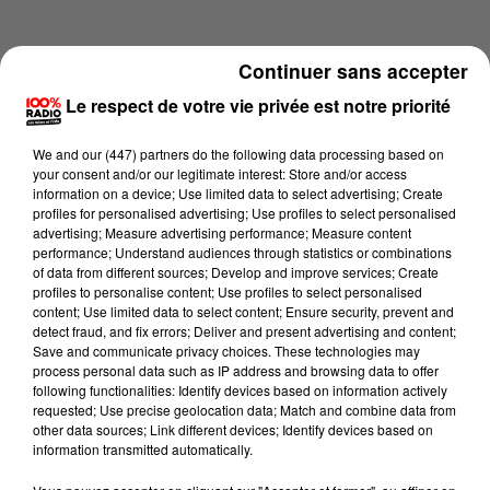
Continuer sans accepter
Le respect de votre vie privée est notre priorité
We and
our (447) partners
do the following data processing based on
your consent and/or our legitimate interest: Store and/or access
information on a device; Use limited data to select advertising; Create
profiles for personalised advertising; Use profiles to select personalised
advertising; Measure advertising performance; Measure content
performance; Understand audiences through statistics or combinations
of data from different sources; Develop and improve services; Create
profiles to personalise content; Use profiles to select personalised
content; Use limited data to select content; Ensure security, prevent and
Lecture (1 min 14 sec)
detect fraud, and fix errors; Deliver and present advertising and content;
Save and communicate privacy choices. These technologies may
process personal data such as IP address and browsing data to offer
following functionalities: Identify devices based on information actively
requested; Use precise geolocation data; Match and combine data from
100%
other data sources; Link different devices; Identify devices based on
information transmitted automatically.
100% Radio l'agenda de Toulouse