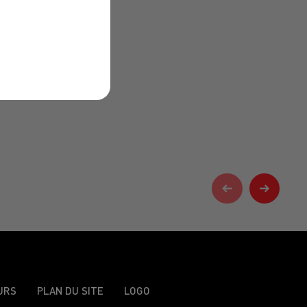
URS
PLAN DU SITE
LOGO