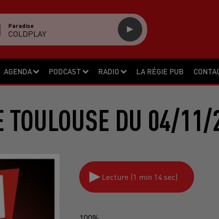
Paradise
COLDPLAY
AGENDA
PODCAST
RADIO
LA RÉGIE PUB
CONTA
 TOULOUSE DU 04/11/
Lecture (1 min 14 sec)
100%