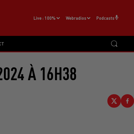
Live :
100%
Webradios
Podcasts
CT
2024 À 16H38