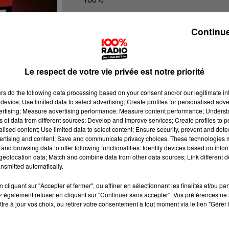
100% Radio l'agenda de Toulouse
Continue
Le respect de votre vie privée est notre priorité
ers
do the following data processing based on your consent and/or our legitimate int
device; Use limited data to select advertising; Create profiles for personalised adver
vertising; Measure advertising performance; Measure content performance; Unders
ns of data from different sources; Develop and improve services; Create profiles to 
alised content; Use limited data to select content; Ensure security, prevent and detect
ertising and content; Save and communicate privacy choices. These technologies
and browsing data to offer following functionalities: Identify devices based on infor
eolocation data; Match and combine data from other data sources; Link different de
nsmitted automatically.
cliquant sur "Accepter et fermer", ou affiner en sélectionnant les finalités et/ou pa
 également refuser en cliquant sur "Continuer sans accepter". Vos préférences ne 
tre à jour vos choix, ou retirer votre consentement à tout moment via le lien "Gérer 