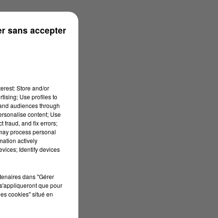
r sans accepter
erest: Store and/or
tising; Use profiles to
tand audiences through
personalise content; Use
 fraud, and fix errors;
 may process personal
mation actively
vices; Identify devices
rtenaires dans "Gérer
s'appliqueront que pour
les cookies" situé en