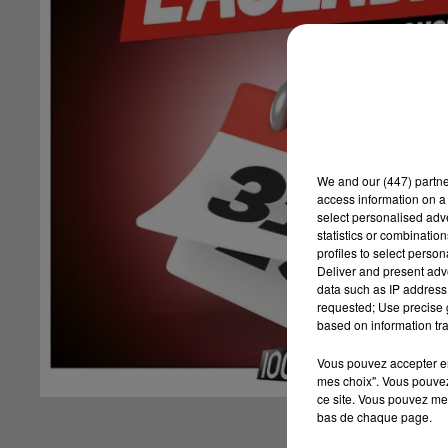
We and
our (447) partn
access information on a 
select personalised ad
statistics or combinatio
profiles to select person
Deliver and present adv
data such as IP address 
requested; Use precise g
based on information tra
Vous pouvez accepter en 
mes choix". Vous pouvez
ce site. Vous pouvez met
bas de chaque page.