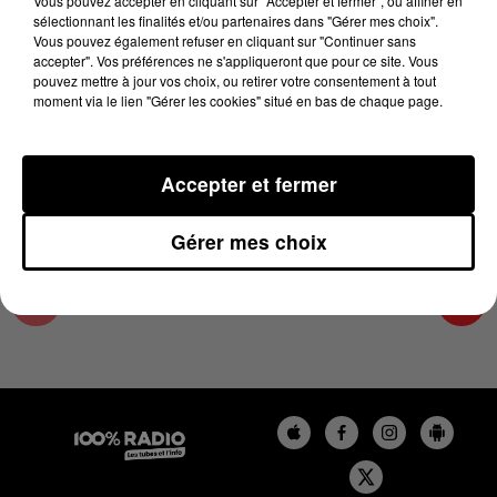
Vous pouvez accepter en cliquant sur "Accepter et fermer", ou affiner en
4 août 2024 - 1 min 14 sec
sélectionnant les finalités et/ou partenaires dans "Gérer mes choix".
Vous pouvez également refuser en cliquant sur "Continuer sans
L'AGENDA DE TOULOUSE DU 04/08/2024 À
accepter". Vos préférences ne s'appliqueront que pour ce site. Vous
06H42
pouvez mettre à jour vos choix, ou retirer votre consentement à tout
moment via le lien "Gérer les cookies" situé en bas de chaque page.
L'agenda de Toulouse
Accepter et fermer
Gérer mes choix