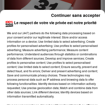
Continuer sans accepter
Le respect de votre vie privée est notre priorité
We and
our (447) partners
do the following data processing based on
your consent and/or our legitimate interest: Store and/or access
information on a device; Use limited data to select advertising; Create
profiles for personalised advertising; Use profiles to select personalised
advertising; Measure advertising performance; Measure content
performance; Understand audiences through statistics or combinations
of data from different sources; Develop and improve services; Create
profiles to personalise content; Use profiles to select personalised
content; Use limited data to select content; Ensure security, prevent and
Lecture (1 min 14 sec)
detect fraud, and fix errors; Deliver and present advertising and content;
Save and communicate privacy choices. These technologies may
process personal data such as IP address and browsing data to offer
following functionalities: Identify devices based on information actively
requested; Use precise geolocation data; Match and combine data from
100%
other data sources; Link different devices; Identify devices based on
information transmitted automatically.
100% Radio l'agenda de Toulouse