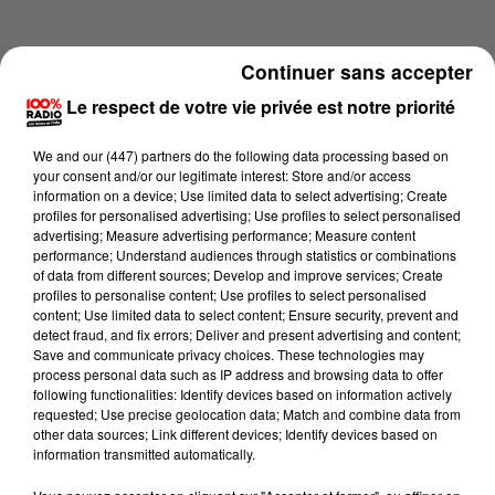
Continuer sans accepter
Le respect de votre vie privée est notre priorité
We and
our (447) partners
do the following data processing based on
your consent and/or our legitimate interest: Store and/or access
information on a device; Use limited data to select advertising; Create
profiles for personalised advertising; Use profiles to select personalised
advertising; Measure advertising performance; Measure content
performance; Understand audiences through statistics or combinations
of data from different sources; Develop and improve services; Create
profiles to personalise content; Use profiles to select personalised
content; Use limited data to select content; Ensure security, prevent and
Lecture (1 min 8 sec)
detect fraud, and fix errors; Deliver and present advertising and content;
Save and communicate privacy choices. These technologies may
process personal data such as IP address and browsing data to offer
following functionalities: Identify devices based on information actively
requested; Use precise geolocation data; Match and combine data from
100%
other data sources; Link different devices; Identify devices based on
information transmitted automatically.
L'agenda de Toulouse du 03/06/2026 à 16h41