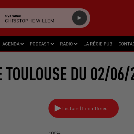
Systaime
CHRISTOPHE WILLEM
AGENDA
PODCAST
RADIO
LA RÉGIE PUB
CONTA
 TOULOUSE DU 02/06/
Lecture (1 min 16 sec)
100%