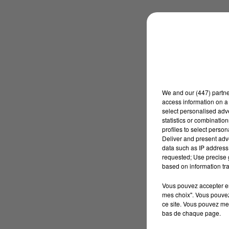
We and
our (447) partn
access information on a 
select personalised ad
statistics or combinatio
profiles to select person
Deliver and present adv
data such as IP address 
requested; Use precise g
based on information tra
Vous pouvez accepter en 
mes choix". Vous pouvez
ce site. Vous pouvez met
bas de chaque page.