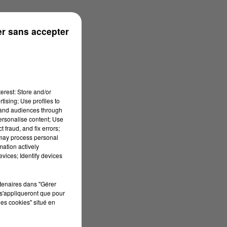
r sans accepter
erest: Store and/or
tising; Use profiles to
tand audiences through
personalise content; Use
 fraud, and fix errors;
 may process personal
mation actively
vices; Identify devices
rtenaires dans "Gérer
s'appliqueront que pour
les cookies" situé en