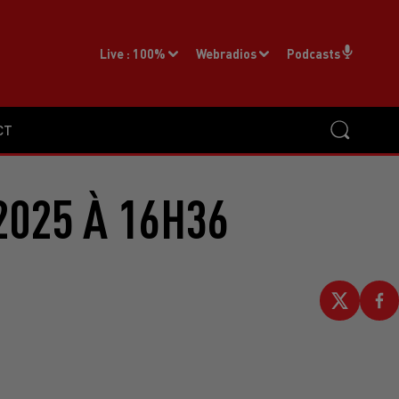
Live :
100%
Webradios
Podcasts
CT
2025 À 16H36