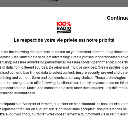
100% Radio l'agenda de Toulouse
Continue
Le respect de votre vie privée est notre priorité
ers
do the following data processing based on your consent and/or our legitimate int
device; Use limited data to select advertising; Create profiles for personalised adver
vertising; Measure advertising performance; Measure content performance; Unders
ns of data from different sources; Develop and improve services; Create profiles to 
alised content; Use limited data to select content; Ensure security, prevent and detect
ertising and content; Save and communicate privacy choices. These technologies
and browsing data to offer following functionalities: Identify devices based on infor
eolocation data; Match and combine data from other data sources; Link different de
nsmitted automatically.
cliquant sur "Accepter et fermer", ou affiner en sélectionnant les finalités et/ou pa
 également refuser en cliquant sur "Continuer sans accepter". Vos préférences ne 
tre à jour vos choix, ou retirer votre consentement à tout moment via le lien "Gérer 