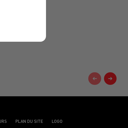
URS
PLAN DU SITE
LOGO