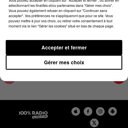
Vous pouvez accepter en cliquant sur "Accepter et fermer", ou affiner en
2 janvier 2024 - 1 min 14 sec
sélectionnant les finalités et/ou partenaires dans "Gérer mes choix".
Vous pouvez également refuser en cliquant sur "Continuer sans
L'AGENDA DE TOULOUSE DU 02/01/2024 À
accepter". Vos préférences ne s'appliqueront que pour ce site. Vous
06H45
pouvez mettre à jour vos choix, ou retirer votre consentement à tout
moment via le lien "Gérer les cookies" situé en bas de chaque page.
L'agenda de Toulouse
Accepter et fermer
Gérer mes choix