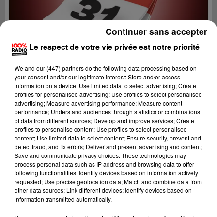
Continuer sans accepter
Le respect de votre vie privée est notre priorité
We and
our (447) partners
do the following data processing based on
your consent and/or our legitimate interest: Store and/or access
information on a device; Use limited data to select advertising; Create
profiles for personalised advertising; Use profiles to select personalised
advertising; Measure advertising performance; Measure content
performance; Understand audiences through statistics or combinations
of data from different sources; Develop and improve services; Create
profiles to personalise content; Use profiles to select personalised
content; Use limited data to select content; Ensure security, prevent and
Lecture (1 min 14 sec)
detect fraud, and fix errors; Deliver and present advertising and content;
Save and communicate privacy choices. These technologies may
process personal data such as IP address and browsing data to offer
following functionalities: Identify devices based on information actively
requested; Use precise geolocation data; Match and combine data from
100%
other data sources; Link different devices; Identify devices based on
information transmitted automatically.
100% Radio l'agenda de Toulouse