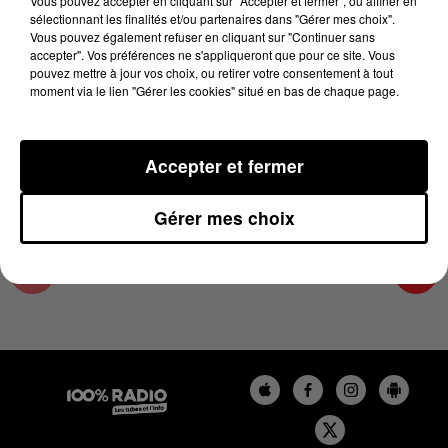
Vous pouvez accepter en cliquant sur "Accepter et fermer", ou affiner en
1er janvier 2024 - 1 min 15 sec
sélectionnant les finalités et/ou partenaires dans "Gérer mes choix".
Vous pouvez également refuser en cliquant sur "Continuer sans
L'AGENDA DE TOULOUSE DU 01/01/2024 À
accepter". Vos préférences ne s'appliqueront que pour ce site. Vous
06H44
pouvez mettre à jour vos choix, ou retirer votre consentement à tout
moment via le lien "Gérer les cookies" situé en bas de chaque page.
L'agenda de Toulouse
Accepter et fermer
Gérer mes choix