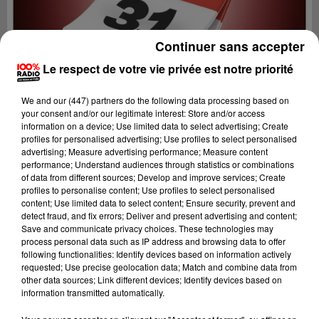
Continuer sans accepter
Le respect de votre vie privée est notre priorité
We and
our (447) partners
do the following data processing based on
your consent and/or our legitimate interest: Store and/or access
information on a device; Use limited data to select advertising; Create
profiles for personalised advertising; Use profiles to select personalised
advertising; Measure advertising performance; Measure content
performance; Understand audiences through statistics or combinations
of data from different sources; Develop and improve services; Create
profiles to personalise content; Use profiles to select personalised
content; Use limited data to select content; Ensure security, prevent and
Lecture (1 min 15 sec)
detect fraud, and fix errors; Deliver and present advertising and content;
Save and communicate privacy choices. These technologies may
process personal data such as IP address and browsing data to offer
following functionalities: Identify devices based on information actively
requested; Use precise geolocation data; Match and combine data from
100%
other data sources; Link different devices; Identify devices based on
information transmitted automatically.
100% Radio l'agenda de Toulouse