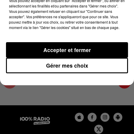
Vous pouvez accepter en cliquant sur "Accepter et fermer", ou affiner en
30 avril 2025 - 1 min 14 sec
sélectionnant les finalités et/ou partenaires dans "Gérer mes choix".
Vous pouvez également refuser en cliquant sur "Continuer sans
L'AGENDA DE L'HÉRAULT DU 30/04/2025 À
accepter". Vos préférences ne s'appliqueront que pour ce site. Vous
10H39
pouvez mettre à jour vos choix, ou retirer votre consentement à tout
moment via le lien "Gérer les cookies" situé en bas de chaque page.
L'AGENDA DE L'HERAULT
Accepter et fermer
Gérer mes choix