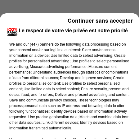
Continuer sans accepter
Le respect de votre vie privée est notre priorité
We and
our (447) partners
do the following data processing based on
your consent and/or our legitimate interest: Store and/or access
information on a device; Use limited data to select advertising; Create
profiles for personalised advertising; Use profiles to select personalised
advertising; Measure advertising performance; Measure content
performance; Understand audiences through statistics or combinations
of data from different sources; Develop and improve services; Create
profiles to personalise content; Use profiles to select personalised
content; Use limited data to select content; Ensure security, prevent and
Lecture (1 min 14 sec)
detect fraud, and fix errors; Deliver and present advertising and content;
Save and communicate privacy choices. These technologies may
process personal data such as IP address and browsing data to offer
following functionalities: Identify devices based on information actively
requested; Use precise geolocation data; Match and combine data from
100%
other data sources; Link different devices; Identify devices based on
information transmitted automatically.
100% Radio l'agenda de l'Hérault