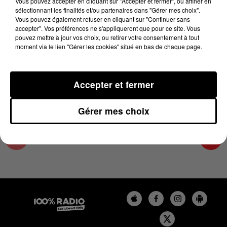
Vous pouvez accepter en cliquant sur "Accepter et fermer", ou affiner en
29 décembre 2023 - 1 min 15 sec
sélectionnant les finalités et/ou partenaires dans "Gérer mes choix".
Vous pouvez également refuser en cliquant sur "Continuer sans
L'AGENDA DE L'HÉRAULT DU 29/12/2023 À
accepter". Vos préférences ne s'appliqueront que pour ce site. Vous
10H39
pouvez mettre à jour vos choix, ou retirer votre consentement à tout
moment via le lien "Gérer les cookies" situé en bas de chaque page.
L'AGENDA DE L'HERAULT
Accepter et fermer
Gérer mes choix