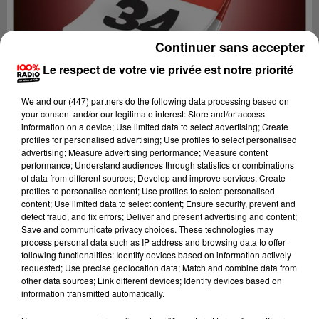
Continuer sans accepter
Le respect de votre vie privée est notre priorité
We and
our (447) partners
do the following data processing based on
your consent and/or our legitimate interest: Store and/or access
information on a device; Use limited data to select advertising; Create
profiles for personalised advertising; Use profiles to select personalised
advertising; Measure advertising performance; Measure content
performance; Understand audiences through statistics or combinations
of data from different sources; Develop and improve services; Create
profiles to personalise content; Use profiles to select personalised
content; Use limited data to select content; Ensure security, prevent and
Lecture (1 min 15 sec)
detect fraud, and fix errors; Deliver and present advertising and content;
Save and communicate privacy choices. These technologies may
process personal data such as IP address and browsing data to offer
following functionalities: Identify devices based on information actively
requested; Use precise geolocation data; Match and combine data from
100%
other data sources; Link different devices; Identify devices based on
information transmitted automatically.
100% Radio l'agenda de l'Hérault