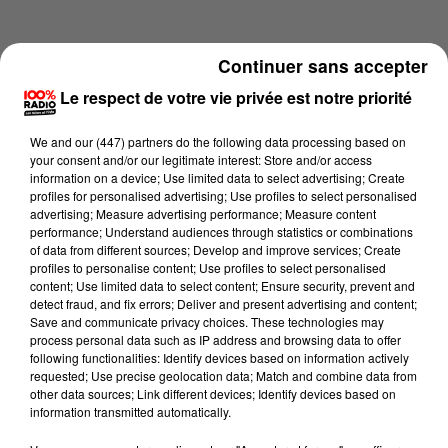
Continuer sans accepter
Le respect de votre vie privée est notre priorité
We and
our (447) partners
do the following data processing based on
your consent and/or our legitimate interest: Store and/or access
information on a device; Use limited data to select advertising; Create
profiles for personalised advertising; Use profiles to select personalised
advertising; Measure advertising performance; Measure content
performance; Understand audiences through statistics or combinations
of data from different sources; Develop and improve services; Create
profiles to personalise content; Use profiles to select personalised
content; Use limited data to select content; Ensure security, prevent and
Lecture (1 min 14 sec)
detect fraud, and fix errors; Deliver and present advertising and content;
Save and communicate privacy choices. These technologies may
process personal data such as IP address and browsing data to offer
following functionalities: Identify devices based on information actively
requested; Use precise geolocation data; Match and combine data from
100%
other data sources; Link different devices; Identify devices based on
information transmitted automatically.
L'agenda de l'Hérault du 29/06/2026 à 11h39