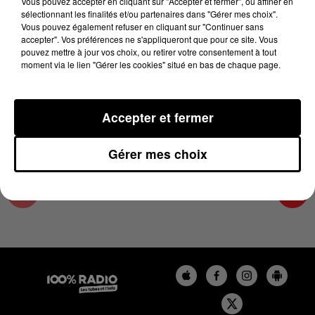
Vous pouvez accepter en cliquant sur "Accepter et fermer", ou affiner en
29 juin 2026 - 1 min 14 sec
sélectionnant les finalités et/ou partenaires dans "Gérer mes choix".
Vous pouvez également refuser en cliquant sur "Continuer sans
L'AGENDA DE L'HÉRAULT DU 29/06/2026 À
accepter". Vos préférences ne s'appliqueront que pour ce site. Vous
11H39
pouvez mettre à jour vos choix, ou retirer votre consentement à tout
moment via le lien "Gérer les cookies" situé en bas de chaque page.
L'AGENDA DE L'HERAULT
Accepter et fermer
Gérer mes choix