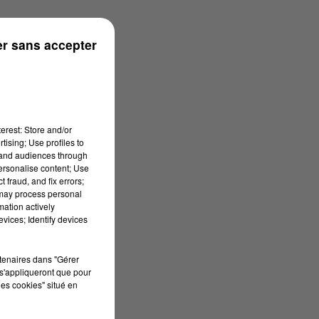
r sans accepter
erest: Store and/or
tising; Use profiles to
tand audiences through
personalise content; Use
 fraud, and fix errors;
 may process personal
mation actively
vices; Identify devices
rtenaires dans "Gérer
s'appliqueront que pour
les cookies" situé en