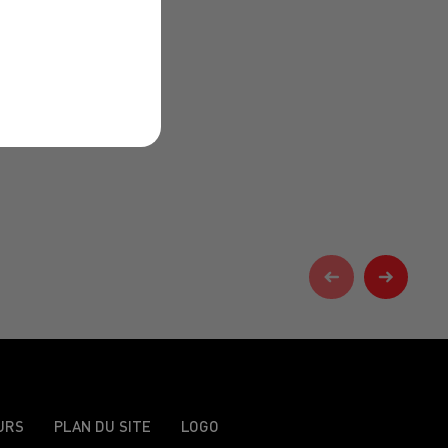
URS
PLAN DU SITE
LOGO