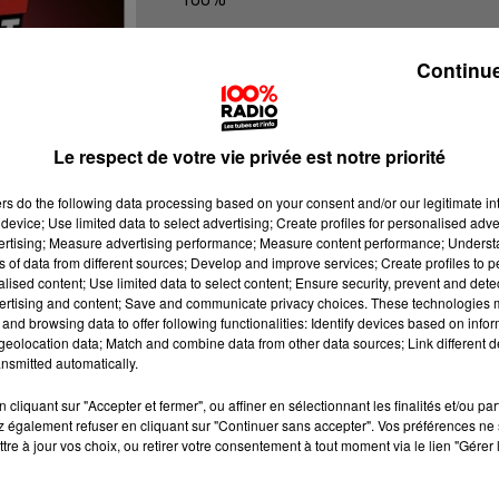
100% Radio l'agenda de l'Hérault
Continue
Le respect de votre vie privée est notre priorité
ers
do the following data processing based on your consent and/or our legitimate int
device; Use limited data to select advertising; Create profiles for personalised adver
vertising; Measure advertising performance; Measure content performance; Unders
ns of data from different sources; Develop and improve services; Create profiles to 
alised content; Use limited data to select content; Ensure security, prevent and detect
ertising and content; Save and communicate privacy choices. These technologies
and browsing data to offer following functionalities: Identify devices based on infor
eolocation data; Match and combine data from other data sources; Link different de
nsmitted automatically.
cliquant sur "Accepter et fermer", ou affiner en sélectionnant les finalités et/ou pa
 également refuser en cliquant sur "Continuer sans accepter". Vos préférences ne 
tre à jour vos choix, ou retirer votre consentement à tout moment via le lien "Gérer 