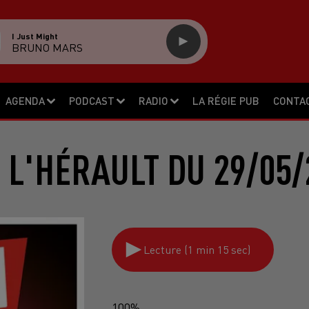
I Just Might
BRUNO MARS
AGENDA
PODCAST
RADIO
LA RÉGIE PUB
CONTA
 L'HÉRAULT DU 29/05/
Lecture (1 min 15 sec)
100%