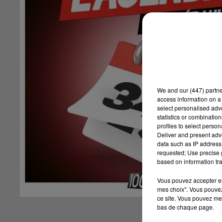
We and
our (447) partn
access information on a 
select personalised ad
statistics or combinatio
profiles to select person
Deliver and present adv
data such as IP address 
requested; Use precise g
based on information tra
Vous pouvez accepter en 
mes choix". Vous pouvez
ce site. Vous pouvez met
bas de chaque page.