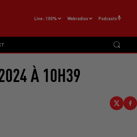
Live :
100%
Webradios
Podcasts
CT
2024 À 10H39