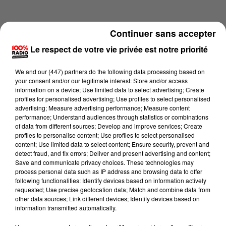
Continuer sans accepter
Le respect de votre vie privée est notre priorité
We and
our (447) partners
do the following data processing based on
your consent and/or our legitimate interest: Store and/or access
information on a device; Use limited data to select advertising; Create
profiles for personalised advertising; Use profiles to select personalised
advertising; Measure advertising performance; Measure content
performance; Understand audiences through statistics or combinations
of data from different sources; Develop and improve services; Create
profiles to personalise content; Use profiles to select personalised
content; Use limited data to select content; Ensure security, prevent and
Lecture (1 min 13 sec)
detect fraud, and fix errors; Deliver and present advertising and content;
Save and communicate privacy choices. These technologies may
process personal data such as IP address and browsing data to offer
following functionalities: Identify devices based on information actively
requested; Use precise geolocation data; Match and combine data from
100%
other data sources; Link different devices; Identify devices based on
information transmitted automatically.
100% Radio l'agenda de l'Hérault