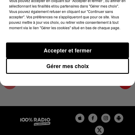
Vous pouvez accepter en cliquant sur "Accepter et fermer", ou affiner en
28 février 2025 - 1 min 13 sec
sélectionnant les finalités et/ou partenaires dans "Gérer mes choix".
Vous pouvez également refuser en cliquant sur "Continuer sans
L'AGENDA DE L'HÉRAULT DU 28/02/2025 À
accepter". Vos préférences ne s'appliqueront que pour ce site. Vous
10H38
pouvez mettre à jour vos choix, ou retirer votre consentement à tout
moment via le lien "Gérer les cookies" situé en bas de chaque page.
L'AGENDA DE L'HERAULT
Accepter et fermer
Gérer mes choix