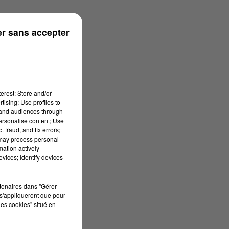
r sans accepter
erest: Store and/or
tising; Use profiles to
tand audiences through
personalise content; Use
 fraud, and fix errors;
 may process personal
mation actively
vices; Identify devices
rtenaires dans "Gérer
s'appliqueront que pour
les cookies" situé en