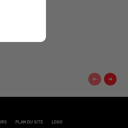
URS
PLAN DU SITE
LOGO