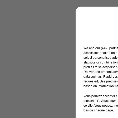
We and
our (447) partn
access information on a 
select personalised ad
statistics or combinatio
profiles to select person
Deliver and present adv
data such as IP address 
requested; Use precise g
based on information tra
Vous pouvez accepter en 
mes choix". Vous pouvez
ce site. Vous pouvez met
bas de chaque page.