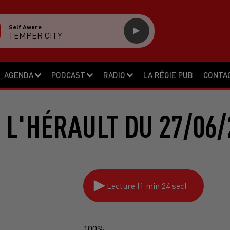
Self Aware
TEMPER CITY
AGENDA
PODCAST
RADIO
LA RÉGIE PUB
CONTA
 L'HÉRAULT DU 27/06/
Lecture (1 min 24 sec)
100%