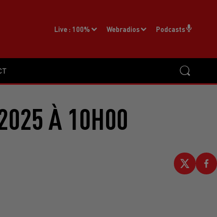
Live :
100%
Webradios
Podcasts
CT
2025 À 10H00