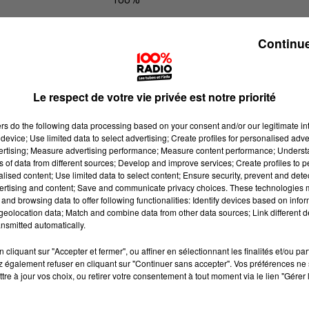
100% Radio l'agenda de l'Hérault
Continue
Le respect de votre vie privée est notre priorité
ers
do the following data processing based on your consent and/or our legitimate int
device; Use limited data to select advertising; Create profiles for personalised adver
vertising; Measure advertising performance; Measure content performance; Unders
ns of data from different sources; Develop and improve services; Create profiles to 
alised content; Use limited data to select content; Ensure security, prevent and detect
ertising and content; Save and communicate privacy choices. These technologies
and browsing data to offer following functionalities: Identify devices based on infor
eolocation data; Match and combine data from other data sources; Link different de
nsmitted automatically.
cliquant sur "Accepter et fermer", ou affiner en sélectionnant les finalités et/ou pa
 également refuser en cliquant sur "Continuer sans accepter". Vos préférences ne 
tre à jour vos choix, ou retirer votre consentement à tout moment via le lien "Gérer 