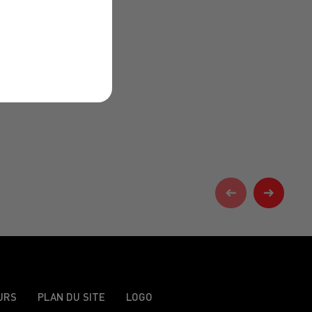
URS
PLAN DU SITE
LOGO