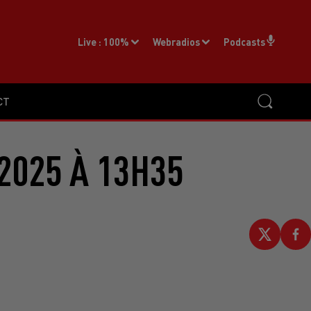
Live :
100%
Webradios
Podcasts
CT
2025 À 13H35