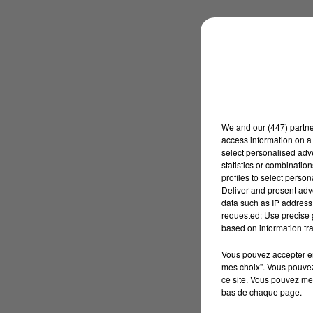
We and
our (447) partn
access information on a 
select personalised ad
statistics or combinatio
profiles to select person
Deliver and present adv
data such as IP address 
requested; Use precise g
based on information tra
Vous pouvez accepter en 
mes choix". Vous pouvez
ce site. Vous pouvez met
bas de chaque page.