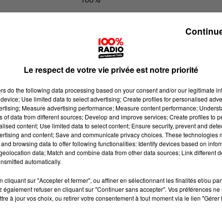
100% Radio l'agenda de l'Hérault
Continue
Le respect de votre vie privée est notre priorité
ers
do the following data processing based on your consent and/or our legitimate int
device; Use limited data to select advertising; Create profiles for personalised adver
vertising; Measure advertising performance; Measure content performance; Unders
ns of data from different sources; Develop and improve services; Create profiles to 
alised content; Use limited data to select content; Ensure security, prevent and detect
ertising and content; Save and communicate privacy choices. These technologies
and browsing data to offer following functionalities: Identify devices based on infor
eolocation data; Match and combine data from other data sources; Link different de
nsmitted automatically.
cliquant sur "Accepter et fermer", ou affiner en sélectionnant les finalités et/ou pa
 également refuser en cliquant sur "Continuer sans accepter". Vos préférences ne 
tre à jour vos choix, ou retirer votre consentement à tout moment via le lien "Gérer 