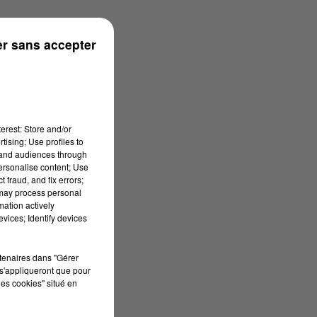
r sans accepter
erest: Store and/or
tising; Use profiles to
tand audiences through
personalise content; Use
 fraud, and fix errors;
 may process personal
mation actively
vices; Identify devices
rtenaires dans "Gérer
s'appliqueront que pour
les cookies" situé en