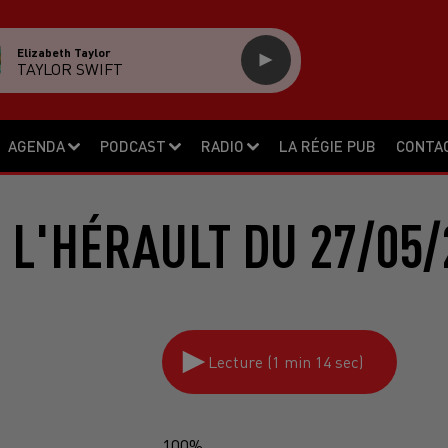
Elizabeth Taylor
TAYLOR SWIFT
AGENDA
PODCAST
RADIO
LA RÉGIE PUB
CONTA
 L'HÉRAULT DU 27/05/
Lecture (1 min 14 sec)
100%