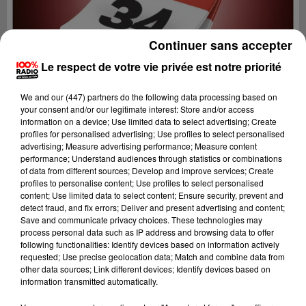
Continuer sans accepter
Le respect de votre vie privée est notre priorité
We and
our (447) partners
do the following data processing based on
your consent and/or our legitimate interest: Store and/or access
information on a device; Use limited data to select advertising; Create
profiles for personalised advertising; Use profiles to select personalised
advertising; Measure advertising performance; Measure content
performance; Understand audiences through statistics or combinations
of data from different sources; Develop and improve services; Create
profiles to personalise content; Use profiles to select personalised
content; Use limited data to select content; Ensure security, prevent and
Lecture (1 min 14 sec)
detect fraud, and fix errors; Deliver and present advertising and content;
Save and communicate privacy choices. These technologies may
process personal data such as IP address and browsing data to offer
following functionalities: Identify devices based on information actively
requested; Use precise geolocation data; Match and combine data from
100%
other data sources; Link different devices; Identify devices based on
information transmitted automatically.
100% Radio l'agenda de l'Hérault