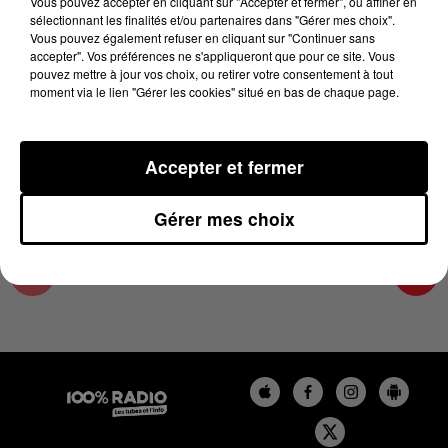
Vous pouvez accepter en cliquant sur "Accepter et fermer", ou affiner en
27 mai 2024 - 1 min 14 sec
sélectionnant les finalités et/ou partenaires dans "Gérer mes choix".
Vous pouvez également refuser en cliquant sur "Continuer sans
L'AGENDA DE L'HÉRAULT DU 27/05/2024 À
accepter". Vos préférences ne s'appliqueront que pour ce site. Vous
10H40
pouvez mettre à jour vos choix, ou retirer votre consentement à tout
moment via le lien "Gérer les cookies" situé en bas de chaque page.
L'AGENDA DE L'HERAULT
Accepter et fermer
Gérer mes choix