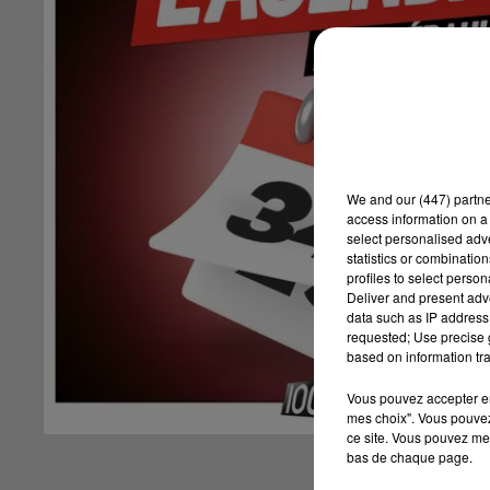
We and
our (447) partn
access information on a 
select personalised ad
statistics or combinatio
profiles to select person
Deliver and present adv
data such as IP address 
requested; Use precise g
based on information tra
Vous pouvez accepter en 
mes choix". Vous pouvez
ce site. Vous pouvez met
bas de chaque page.