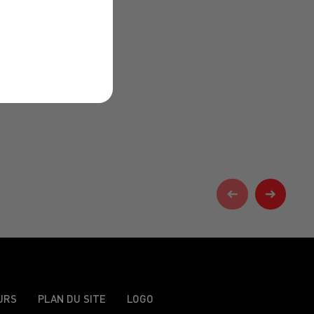
URS
PLAN DU SITE
LOGO