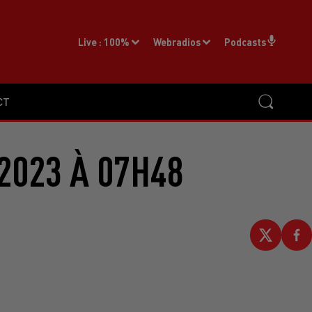
Live :
100%
Webradios
Podcasts
CT
2023 À 07H48