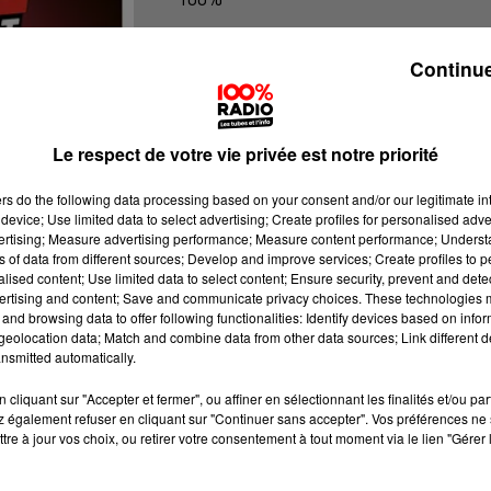
100% Radio l'agenda de l'Hérault
Continue
Le respect de votre vie privée est notre priorité
ers
do the following data processing based on your consent and/or our legitimate int
device; Use limited data to select advertising; Create profiles for personalised adver
vertising; Measure advertising performance; Measure content performance; Unders
ns of data from different sources; Develop and improve services; Create profiles to 
alised content; Use limited data to select content; Ensure security, prevent and detect
ertising and content; Save and communicate privacy choices. These technologies
and browsing data to offer following functionalities: Identify devices based on infor
eolocation data; Match and combine data from other data sources; Link different de
nsmitted automatically.
cliquant sur "Accepter et fermer", ou affiner en sélectionnant les finalités et/ou pa
 également refuser en cliquant sur "Continuer sans accepter". Vos préférences ne 
tre à jour vos choix, ou retirer votre consentement à tout moment via le lien "Gérer 