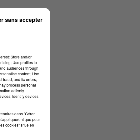
r sans accepter
erest: Store and/or
tising; Use profiles to
tand audiences through
personalise content; Use
 fraud, and fix errors;
 may process personal
mation actively
vices; Identify devices
rtenaires dans "Gérer
s'appliqueront que pour
les cookies" situé en