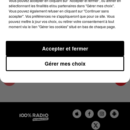
Vous pouvez accepter en cliquant sur "Accepter et fermer", ou affiner en
25 février 2025 - 1 min 13 sec
sélectionnant les finalités et/ou partenaires dans "Gérer mes choix".
Vous pouvez également refuser en cliquant sur "Continuer sans
L'AGENDA DE L'HÉRAULT DU 25/02/2025 À
accepter". Vos préférences ne s'appliqueront que pour ce site. Vous
13H35
pouvez mettre à jour vos choix, ou retirer votre consentement à tout
moment via le lien "Gérer les cookies" situé en bas de chaque page.
L'AGENDA DE L'HERAULT
Accepter et fermer
Gérer mes choix