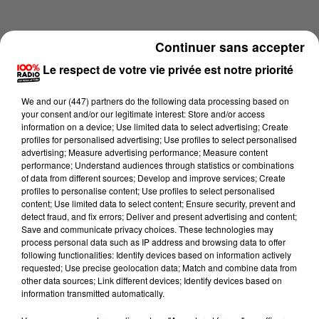
Continuer sans accepter
Le respect de votre vie privée est notre priorité
We and
our (447) partners
do the following data processing based on
your consent and/or our legitimate interest: Store and/or access
information on a device; Use limited data to select advertising; Create
profiles for personalised advertising; Use profiles to select personalised
advertising; Measure advertising performance; Measure content
performance; Understand audiences through statistics or combinations
of data from different sources; Develop and improve services; Create
profiles to personalise content; Use profiles to select personalised
content; Use limited data to select content; Ensure security, prevent and
Lecture (1 min 13 sec)
detect fraud, and fix errors; Deliver and present advertising and content;
Save and communicate privacy choices. These technologies may
process personal data such as IP address and browsing data to offer
following functionalities: Identify devices based on information actively
requested; Use precise geolocation data; Match and combine data from
100%
other data sources; Link different devices; Identify devices based on
information transmitted automatically.
100% Radio l'agenda de l'Hérault