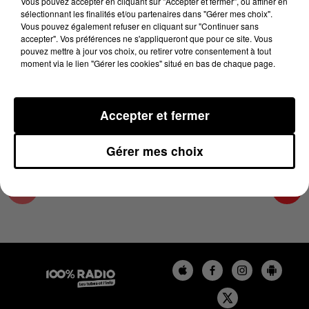
Vous pouvez accepter en cliquant sur "Accepter et fermer", ou affiner en
24 décembre 2024 - 4 min 20 sec
sélectionnant les finalités et/ou partenaires dans "Gérer mes choix".
Vous pouvez également refuser en cliquant sur "Continuer sans
L'AGENDA DE L'HÉRAULT DU 24/12/2024 À
accepter". Vos préférences ne s'appliqueront que pour ce site. Vous
13H40
pouvez mettre à jour vos choix, ou retirer votre consentement à tout
moment via le lien "Gérer les cookies" situé en bas de chaque page.
L'AGENDA DE L'HERAULT
Accepter et fermer
Gérer mes choix