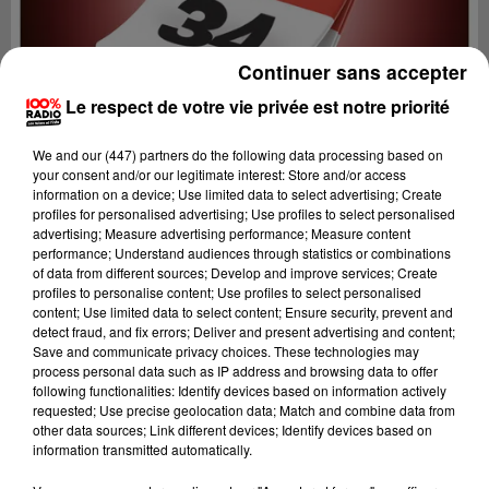
Continuer sans accepter
Le respect de votre vie privée est notre priorité
We and
our (447) partners
do the following data processing based on
your consent and/or our legitimate interest: Store and/or access
information on a device; Use limited data to select advertising; Create
profiles for personalised advertising; Use profiles to select personalised
advertising; Measure advertising performance; Measure content
performance; Understand audiences through statistics or combinations
of data from different sources; Develop and improve services; Create
profiles to personalise content; Use profiles to select personalised
content; Use limited data to select content; Ensure security, prevent and
Lecture (4 min 20 sec)
detect fraud, and fix errors; Deliver and present advertising and content;
Save and communicate privacy choices. These technologies may
process personal data such as IP address and browsing data to offer
following functionalities: Identify devices based on information actively
requested; Use precise geolocation data; Match and combine data from
100%
other data sources; Link different devices; Identify devices based on
information transmitted automatically.
100% Radio l'agenda de l'Hérault