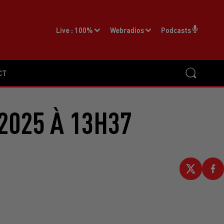
Live :
100%
Webradios
Podcasts
CT
2025 À 13H37