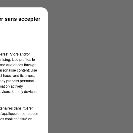
r sans accepter
erest: Store and/or
tising; Use profiles to
tand audiences through
personalise content; Use
 fraud, and fix errors;
 may process personal
mation actively
vices; Identify devices
rtenaires dans "Gérer
s'appliqueront que pour
les cookies" situé en