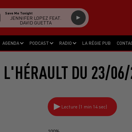
Save Me Tonight
JENNIFER LOPEZ FEAT.
DAVID GUETTA
AGENDA
PODCAST
RADIO
LA RÉGIE PUB
CONTA
 L'HÉRAULT DU 23/06/
Lecture (1 min 14 sec)
100%