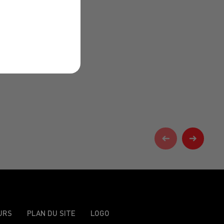
URS
PLAN DU SITE
LOGO