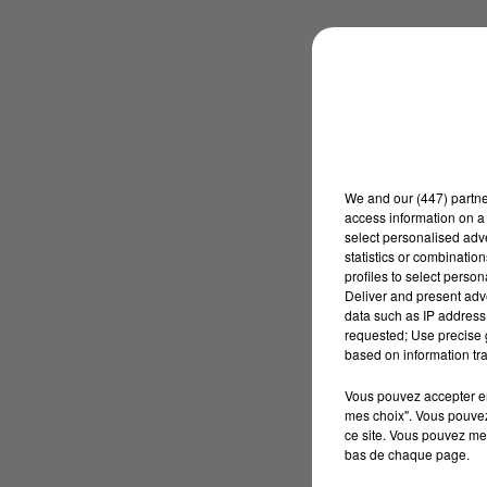
We and
our (447) partn
access information on a 
select personalised ad
statistics or combinatio
profiles to select person
Deliver and present adv
data such as IP address 
requested; Use precise g
based on information tra
Vous pouvez accepter en 
mes choix". Vous pouvez
ce site. Vous pouvez met
bas de chaque page.