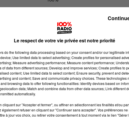
100% Radio l'agenda de l'Hérault
Continue
Le respect de votre vie privée est notre priorité
ers
do the following data processing based on your consent and/or our legitimate int
device; Use limited data to select advertising; Create profiles for personalised adver
vertising; Measure advertising performance; Measure content performance; Unders
ns of data from different sources; Develop and improve services; Create profiles to 
alised content; Use limited data to select content; Ensure security, prevent and detect
ertising and content; Save and communicate privacy choices. These technologies
and browsing data to offer following functionalities: Identify devices based on infor
eolocation data; Match and combine data from other data sources; Link different de
nsmitted automatically.
cliquant sur "Accepter et fermer", ou affiner en sélectionnant les finalités et/ou pa
 également refuser en cliquant sur "Continuer sans accepter". Vos préférences ne 
tre à jour vos choix, ou retirer votre consentement à tout moment via le lien "Gérer 