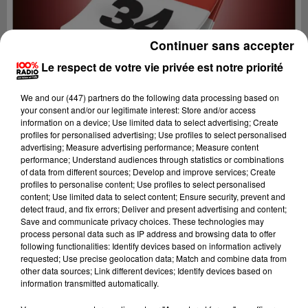
Continuer sans accepter
Le respect de votre vie privée est notre priorité
We and
our (447) partners
do the following data processing based on
your consent and/or our legitimate interest: Store and/or access
information on a device; Use limited data to select advertising; Create
profiles for personalised advertising; Use profiles to select personalised
advertising; Measure advertising performance; Measure content
performance; Understand audiences through statistics or combinations
of data from different sources; Develop and improve services; Create
profiles to personalise content; Use profiles to select personalised
content; Use limited data to select content; Ensure security, prevent and
Lecture (1 min 14 sec)
detect fraud, and fix errors; Deliver and present advertising and content;
Save and communicate privacy choices. These technologies may
process personal data such as IP address and browsing data to offer
following functionalities: Identify devices based on information actively
requested; Use precise geolocation data; Match and combine data from
100%
other data sources; Link different devices; Identify devices based on
information transmitted automatically.
100% Radio l'agenda de l'Hérault