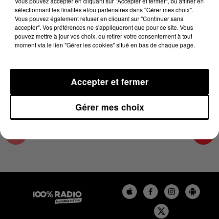
Vous pouvez accepter en cliquant sur "Accepter et fermer", ou affiner en
22 février 2024 - 1 min 14 sec
sélectionnant les finalités et/ou partenaires dans "Gérer mes choix".
Vous pouvez également refuser en cliquant sur "Continuer sans
L'AGENDA DE L'HÉRAULT DU 22/02/2024 À
accepter". Vos préférences ne s'appliqueront que pour ce site. Vous
10H40
pouvez mettre à jour vos choix, ou retirer votre consentement à tout
moment via le lien "Gérer les cookies" situé en bas de chaque page.
L'AGENDA DE L'HERAULT
Accepter et fermer
Gérer mes choix