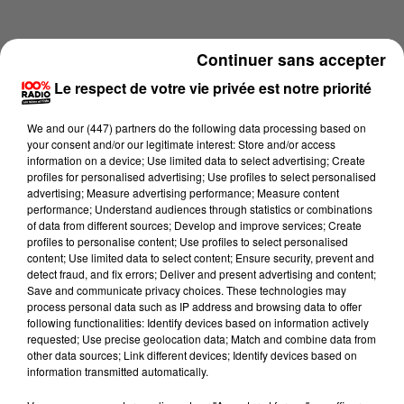
Continuer sans accepter
Le respect de votre vie privée est notre priorité
We and
our (447) partners
do the following data processing based on
your consent and/or our legitimate interest: Store and/or access
information on a device; Use limited data to select advertising; Create
profiles for personalised advertising; Use profiles to select personalised
advertising; Measure advertising performance; Measure content
performance; Understand audiences through statistics or combinations
of data from different sources; Develop and improve services; Create
profiles to personalise content; Use profiles to select personalised
content; Use limited data to select content; Ensure security, prevent and
Lecture (1 min 16 sec)
detect fraud, and fix errors; Deliver and present advertising and content;
Save and communicate privacy choices. These technologies may
process personal data such as IP address and browsing data to offer
following functionalities: Identify devices based on information actively
requested; Use precise geolocation data; Match and combine data from
100%
other data sources; Link different devices; Identify devices based on
information transmitted automatically.
100% Radio l'agenda de l'Hérault