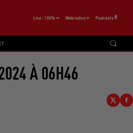
Live :
100%
Webradios
Podcasts
CT
2024 À 06H46