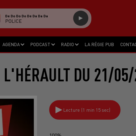
De Do Do Do De Da Da Da
POLICE
AGENDA
PODCAST
RADIO
LA RÉGIE PUB
CONTA
 L'HÉRAULT DU 21/05/
Lecture (1 min 15 sec)
100%