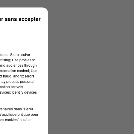
r sans accepter
erest: Store and/or
tising; Use profiles to
tand audiences through
personalise content; Use
 fraud, and fix errors;
 may process personal
mation actively
vices; Identify devices
rtenaires dans "Gérer
s'appliqueront que pour
les cookies" situé en