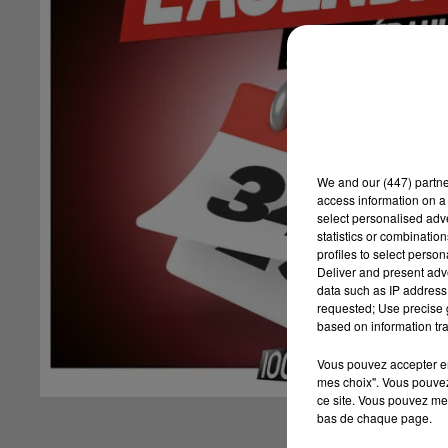
We and
our (447) partn
access information on a 
select personalised ad
statistics or combinatio
profiles to select person
Deliver and present adv
data such as IP address 
requested; Use precise g
based on information tra
Vous pouvez accepter en 
mes choix". Vous pouvez
ce site. Vous pouvez met
bas de chaque page.