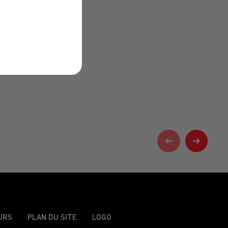
URS
PLAN DU SITE
LOGO