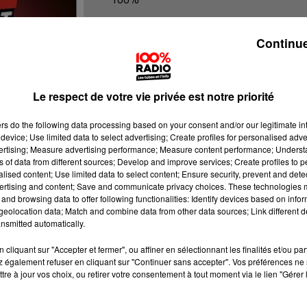
100% Radio l'agenda de l'Hérault
Continue
Le respect de votre vie privée est notre priorité
ers
do the following data processing based on your consent and/or our legitimate int
device; Use limited data to select advertising; Create profiles for personalised adver
vertising; Measure advertising performance; Measure content performance; Unders
ns of data from different sources; Develop and improve services; Create profiles to 
alised content; Use limited data to select content; Ensure security, prevent and detect
ertising and content; Save and communicate privacy choices. These technologies
and browsing data to offer following functionalities: Identify devices based on infor
eolocation data; Match and combine data from other data sources; Link different de
nsmitted automatically.
cliquant sur "Accepter et fermer", ou affiner en sélectionnant les finalités et/ou pa
 également refuser en cliquant sur "Continuer sans accepter". Vos préférences ne 
tre à jour vos choix, ou retirer votre consentement à tout moment via le lien "Gérer 