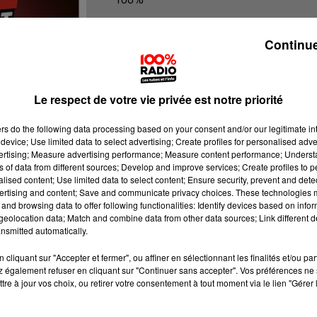
100% Radio l'agenda de l'Hérault
Continue
Le respect de votre vie privée est notre priorité
ers
do the following data processing based on your consent and/or our legitimate int
device; Use limited data to select advertising; Create profiles for personalised adver
vertising; Measure advertising performance; Measure content performance; Unders
ns of data from different sources; Develop and improve services; Create profiles to 
alised content; Use limited data to select content; Ensure security, prevent and detect
ertising and content; Save and communicate privacy choices. These technologies
and browsing data to offer following functionalities: Identify devices based on infor
eolocation data; Match and combine data from other data sources; Link different de
nsmitted automatically.
cliquant sur "Accepter et fermer", ou affiner en sélectionnant les finalités et/ou pa
 également refuser en cliquant sur "Continuer sans accepter". Vos préférences ne 
tre à jour vos choix, ou retirer votre consentement à tout moment via le lien "Gérer 