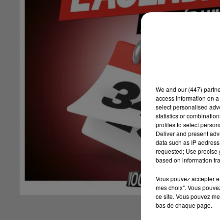
We and
our (447) partn
access information on a 
select personalised ad
statistics or combinatio
profiles to select person
Deliver and present adv
data such as IP address 
requested; Use precise g
based on information tra
Vous pouvez accepter en 
mes choix". Vous pouvez
ce site. Vous pouvez met
bas de chaque page.