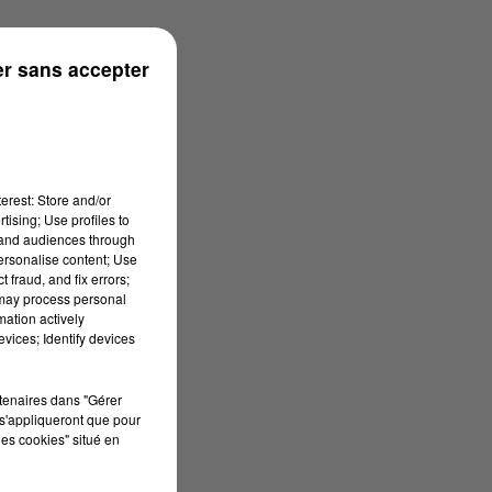
r sans accepter
erest: Store and/or
tising; Use profiles to
tand audiences through
personalise content; Use
 fraud, and fix errors;
 may process personal
mation actively
vices; Identify devices
rtenaires dans "Gérer
s'appliqueront que pour
les cookies" situé en