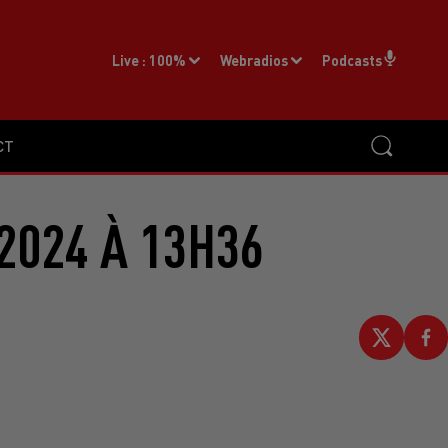
Live :
100%
Webradios
Podcasts
CT
2024 À 13H36