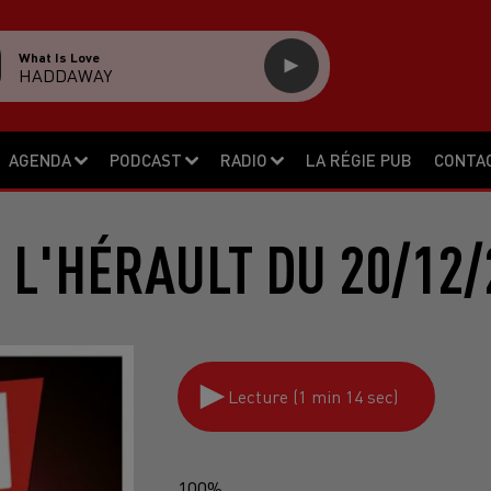
What Is Love
HADDAWAY
AGENDA
PODCAST
RADIO
LA RÉGIE PUB
CONTA
 L'HÉRAULT DU 20/12/
Lecture (1 min 14 sec)
100%