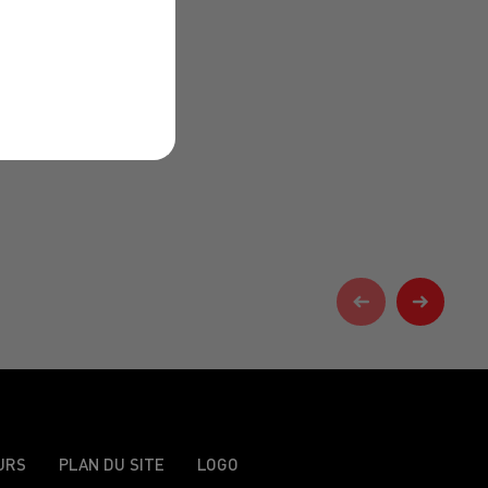
URS
PLAN DU SITE
LOGO