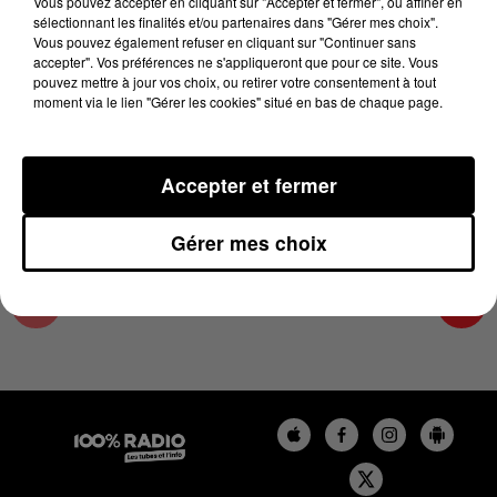
Vous pouvez accepter en cliquant sur "Accepter et fermer", ou affiner en
20 avril 2025 - 1 min 14 sec
sélectionnant les finalités et/ou partenaires dans "Gérer mes choix".
Vous pouvez également refuser en cliquant sur "Continuer sans
L'AGENDA DE L'HÉRAULT DU 20/04/2025 À
accepter". Vos préférences ne s'appliqueront que pour ce site. Vous
07H41
pouvez mettre à jour vos choix, ou retirer votre consentement à tout
moment via le lien "Gérer les cookies" situé en bas de chaque page.
L'AGENDA DE L'HERAULT
Accepter et fermer
Gérer mes choix