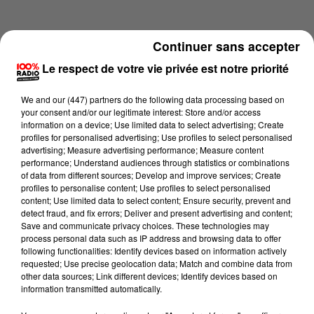
Continuer sans accepter
Le respect de votre vie privée est notre priorité
We and
our (447) partners
do the following data processing based on
your consent and/or our legitimate interest: Store and/or access
information on a device; Use limited data to select advertising; Create
profiles for personalised advertising; Use profiles to select personalised
advertising; Measure advertising performance; Measure content
performance; Understand audiences through statistics or combinations
of data from different sources; Develop and improve services; Create
profiles to personalise content; Use profiles to select personalised
content; Use limited data to select content; Ensure security, prevent and
Lecture (1 min 14 sec)
detect fraud, and fix errors; Deliver and present advertising and content;
Save and communicate privacy choices. These technologies may
process personal data such as IP address and browsing data to offer
following functionalities: Identify devices based on information actively
requested; Use precise geolocation data; Match and combine data from
100%
other data sources; Link different devices; Identify devices based on
information transmitted automatically.
100% Radio l'agenda de l'Hérault