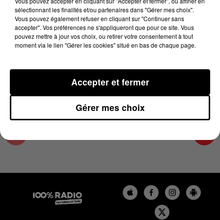
Vous pouvez accepter en cliquant sur "Accepter et fermer", ou affiner en
19 juin 2025 - 1 min 24 sec
sélectionnant les finalités et/ou partenaires dans "Gérer mes choix".
Vous pouvez également refuser en cliquant sur "Continuer sans
L'AGENDA DE L'HÉRAULT DU 19/06/2025 À
accepter". Vos préférences ne s'appliqueront que pour ce site. Vous
11H00
pouvez mettre à jour vos choix, ou retirer votre consentement à tout
moment via le lien "Gérer les cookies" situé en bas de chaque page.
L'AGENDA DE L'HERAULT
Accepter et fermer
Gérer mes choix