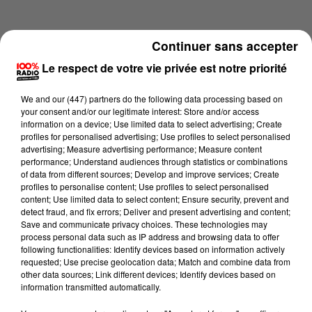
Continuer sans accepter
Le respect de votre vie privée est notre priorité
We and
our (447) partners
do the following data processing based on
your consent and/or our legitimate interest: Store and/or access
information on a device; Use limited data to select advertising; Create
profiles for personalised advertising; Use profiles to select personalised
advertising; Measure advertising performance; Measure content
performance; Understand audiences through statistics or combinations
of data from different sources; Develop and improve services; Create
profiles to personalise content; Use profiles to select personalised
content; Use limited data to select content; Ensure security, prevent and
Lecture (1 min 24 sec)
detect fraud, and fix errors; Deliver and present advertising and content;
Save and communicate privacy choices. These technologies may
process personal data such as IP address and browsing data to offer
following functionalities: Identify devices based on information actively
requested; Use precise geolocation data; Match and combine data from
100%
other data sources; Link different devices; Identify devices based on
information transmitted automatically.
100% Radio l'agenda de l'Hérault