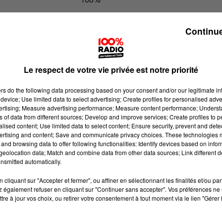
100% Radio l'agenda de l'Hérault
Continue
Le respect de votre vie privée est notre priorité
ers
do the following data processing based on your consent and/or our legitimate int
device; Use limited data to select advertising; Create profiles for personalised adver
vertising; Measure advertising performance; Measure content performance; Unders
ns of data from different sources; Develop and improve services; Create profiles to 
alised content; Use limited data to select content; Ensure security, prevent and detect
ertising and content; Save and communicate privacy choices. These technologies
and browsing data to offer following functionalities: Identify devices based on infor
eolocation data; Match and combine data from other data sources; Link different de
nsmitted automatically.
cliquant sur "Accepter et fermer", ou affiner en sélectionnant les finalités et/ou pa
 également refuser en cliquant sur "Continuer sans accepter". Vos préférences ne 
tre à jour vos choix, ou retirer votre consentement à tout moment via le lien "Gérer 