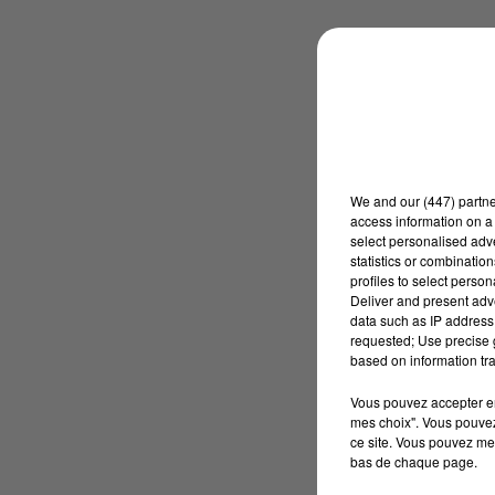
We and
our (447) partn
access information on a 
select personalised ad
statistics or combinatio
profiles to select person
Deliver and present adv
data such as IP address 
requested; Use precise g
based on information tra
Vous pouvez accepter en 
mes choix". Vous pouvez
ce site. Vous pouvez met
bas de chaque page.