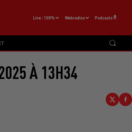
Live :
100%
Webradios
Podcasts
CT
2025 À 13H34