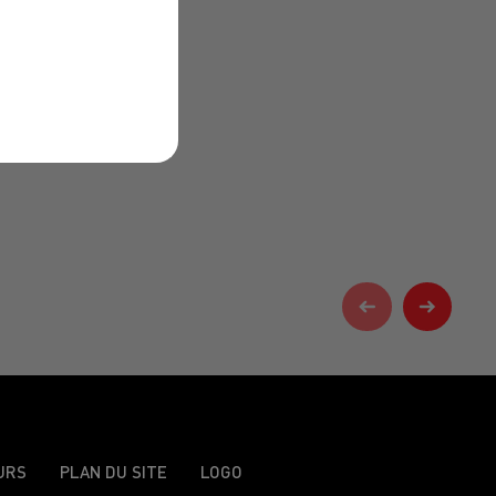
URS
PLAN DU SITE
LOGO