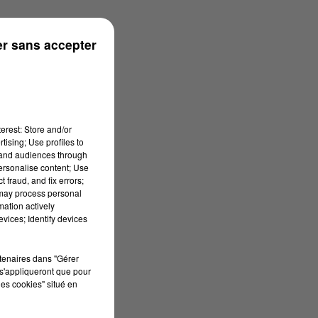
r sans accepter
erest: Store and/or
tising; Use profiles to
tand audiences through
personalise content; Use
 fraud, and fix errors;
 may process personal
mation actively
vices; Identify devices
rtenaires dans "Gérer
s'appliqueront que pour
les cookies" situé en